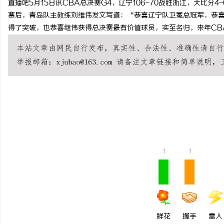
直播吧5月15日讯CBA总决赛G4，辽宁106-70战胜浙江，大比分4
赛后，青岛队主教练刘维伟发文写道：“恭喜辽宁队卫冕总冠军，恭喜
得了突破，也恭喜继伟获得总决赛最有价值球员，实至名归，来年CB
丘
1
1
便
鲜花
握手
雷人