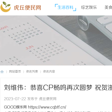
虎丘便民网
生活百科
综艺娱乐
美
网站首页
资讯列表
资讯内容
刘维伟：恭喜CP杨鸣再次圆梦 祝贺
虎
›
›
›
2023-07-22 发布于 虎丘便民网
GOOD娱乐网
https://www.cqbtf.cn/