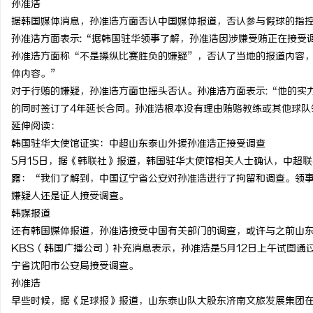
孙准浩
据韩国媒体消息，孙准浩方面否认中国媒体报道，否认参与假球的指
孙准浩方面表示:“据韩国驻华领事了解，孙准浩因涉嫌受贿正在接受
孙准浩方面称“不是操纵比赛胜负的嫌疑”，否认了当地的报道内容，
体内容。”
丘
对于行贿的嫌疑，孙准浩方面也摇头否认。孙准浩方面表示:“他的实
的同时签订了4年延长合同。孙准浩根本没有理由贿赂教练或其他球队
延伸阅读：
韩国驻华大使馆证实：中超山东泰山外援孙准浩正接受调查
5月15日，据《韩联社》报道，韩国驻华大使馆相关人士确认，中超
露：“我们了解到，中国辽宁省公安对孙准浩进行了拘留和调查。领
嫌疑人还是证人接受调查。
韩媒报道
便
还有韩国媒体报道，孙准浩接受中国有关部门的调查，或许与之前山
KBS（韩国广播公司）补充消息表示，孙准浩是5月12日上午试图
宁省沈阳市公安局接受调查。
孙准浩
早些时候，据《足球报》报道，山东泰山队大股东济南文旅发展集团