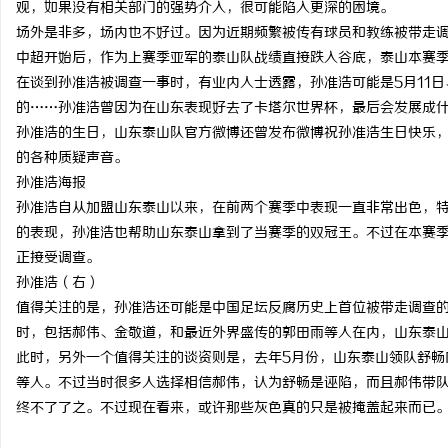
观，如果没有相关部门的强势介入，很可能陷入更深的困境。
激光切管机：现代制造业
场外是非多，场内也不好过。因为近期频繁被传有球员和教练被带走
中超开始后，作为上赛季亚军的泰山队战绩直接跌入谷底，泰山本赛季
民
在谈到孙准浩被调查一事时，有业内人士透露，孙准浩可能是5月11日
的……孙准浩曾因为在山东表现好去了卡塔尔世界杯，最后会发展成什
孙准浩的生日，山东泰山队官方微博还曾发布微博祝孙准浩生日快乐
的各种质疑声音。
孙准浩海报
孙准浩自从加盟山东泰山以来，在前两个赛季中表现一直非常出色，
的表现，孙准浩也帮助山东泰山拿到了当赛季的双冠王。不过在本赛
正接受调查。
网
孙准浩（右）
值得关注的是，孙准浩还可能是中国足坛反腐历史上首位被带走调查
时，包括郝伟、金敬道，和最近外界盛传的郭田雨等人在内，山东泰
此时，另外一个值得关注的谈资则是，去年5月份，山东泰山领队舒畅
等人。不过当时很多人选择相信郝伟，认为舒畅是诬陷，而且郝伟带
终不了了之。不过现在看来，或许那些灰色真的只是被掩盖起来而已