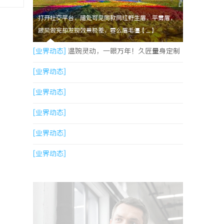
打开社交平台，随处可见同款网红野生眉、平雾眉，
跟风做完却发现效果极差，要么眉毛僵【....】
[业界动态]
温婉灵动，一眼万年！久匠量身定制
的眉眼唇，才是你整张脸的点睛之笔！淡颜系女
[业界动态]
生的气质加分项
[业界动态]
[业界动态]
[业界动态]
[业界动态]