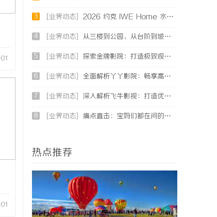
3
[业界动态]
2026 约克 IWE Home 水生态中央空调全系列产品型号及核心参数汇总
4
[业界动态]
从三楼到公园，从台阶到坡道，一部高续航电动轮椅如何改变生活
5
[业界动态]
探索金牌影院：打造极致观影体验的现代影院典范
-01
6
[业界动态]
全面解析丫丫影院：畅享高清影视盛宴的最佳选择
7
[业界动态]
深入解析飞牛影视：打造优质影视体验的先锋平台
8
[业界动态]
痛点直击：宝妈们都在问的“绿色环保母婴纸巾”到底怎么选？
热点推荐
-01