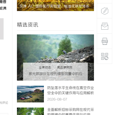
需要
的革命者
贝净 AC 国际医疗实验室，标准化研发体系
武汉配眼镜
能满
全解析
精选资讯
业界动态
|
虎丘便民网
激光跟踪仪在现代精密测量中的应
用与发展趋势
防坠落水平生命线在高空作业
安全中的关键作用与应用解析
2026-08-07
与评论
全面解析招标采购网在现代采