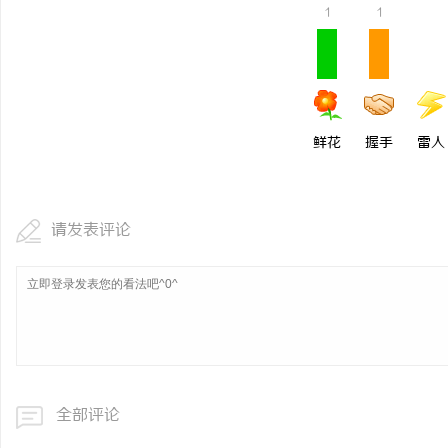
1
1
保定橡胶输送带生产厂家
展前景
民
鲜花
握手
雷人
请发表评论
网
全部评论