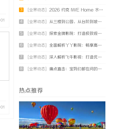
3
[业界动态]
2026 约克 IWE Home 水生态中央空调全系列产品型号及核心参数汇总
-01
4
[业界动态]
从三楼到公园，从台阶到坡道，一部高续航电动轮椅如何改变生活
5
[业界动态]
探索金牌影院：打造极致观影体验的现代影院典范
6
[业界动态]
全面解析丫丫影院：畅享高清影视盛宴的最佳选择
7
[业界动态]
深入解析飞牛影视：打造优质影视体验的先锋平台
8
[业界动态]
痛点直击：宝妈们都在问的“绿色环保母婴纸巾”到底怎么选？
热点推荐
-01