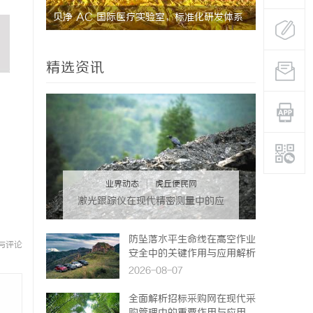
的革命者
贝净 AC 国际医疗实验室，标准化研发体系
武汉配眼镜
全解析
精选资讯
业界动态
|
虎丘便民网
激光跟踪仪在现代精密测量中的应
用与发展趋势
防坠落水平生命线在高空作业
与评论
安全中的关键作用与应用解析
2026-08-07
全面解析招标采购网在现代采