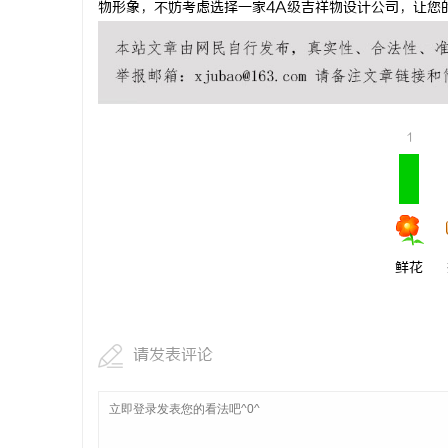
物形象，不妨考虑选择一家4A级吉祥物设计公司，让您
550FC4
民
1
鲜花
网
请发表评论