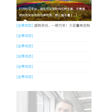
打开社交平台，随处可见同款网红野生眉、平雾眉，
跟风做完却发现效果极差，要么眉毛僵【....】
[业界动态]
温婉灵动，一眼万年！久匠量身定制
的眉眼唇，才是你整张脸的点睛之笔！淡颜系女
[业界动态]
生的气质加分项
[业界动态]
[业界动态]
[业界动态]
[业界动态]