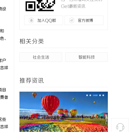
Get最新资讯
物设
加入QQ群
官方微博
和
色、
相关分类
社会生活
智能科技
客户
吉祥
推荐资讯
项目
费者
这些
吉祥