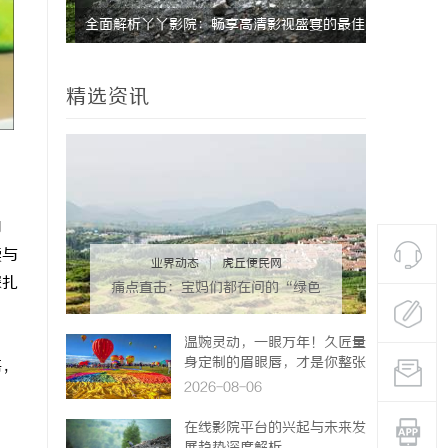
现代影院
全面解析丫丫影院：畅享高清影视盛宴的最佳
深入解析飞
选择
平台
精选资讯
向
读与
业界动态
|
虎丘便民网
深扎
痛点直击：宝妈们都在问的“绿色
环保母婴纸巾”到底怎么选？
温婉灵动，一眼万年！久匠量
身定制的眉眼唇，才是你整张
悟，
脸的点睛之笔！淡颜系女生的
2026-08-06
气质加分项
在线影院平台的兴起与未来发