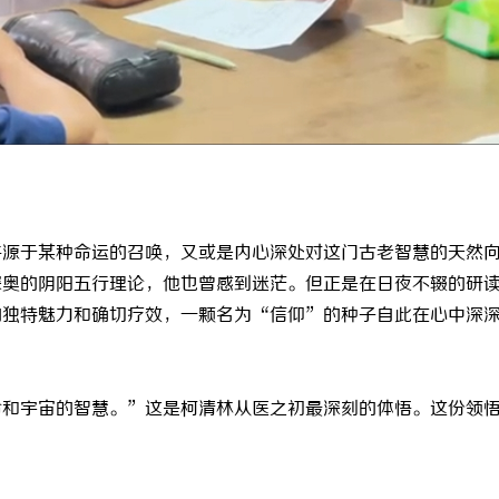
园，从台阶到坡道，一部高续航电
探索金牌影院：打造极致观影体验的
改变生活
典范
许源于某种命运的召唤，又或是内心深处对这门古老智慧的天然
深奥的阴阳五行理论，他也曾感到迷茫。但正是在日夜不辍的研
的独特魅力和确切疗效，一颗名为
“信仰”的种子自此在心中深
命和宇宙的智慧。”这是柯清林从医之初最深刻的体悟。这份领