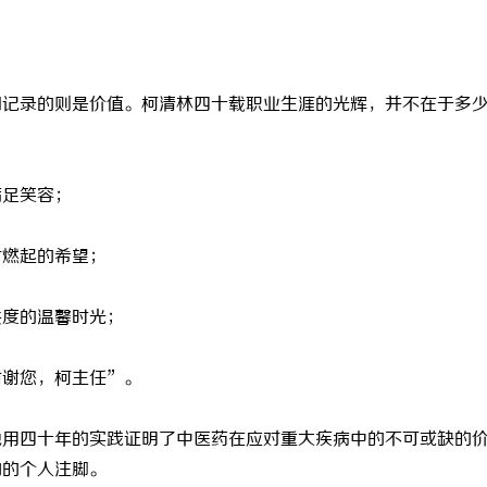
间记录的则是价值。柯清林四十载职业生涯的光辉，并不在于多
满足笑容；
时燃起的希望；
共度的温馨时光；
谢谢您，柯主任”。
他用四十年的实践证明了中医药在应对重大疾病中的不可或缺的
动的个人注脚。