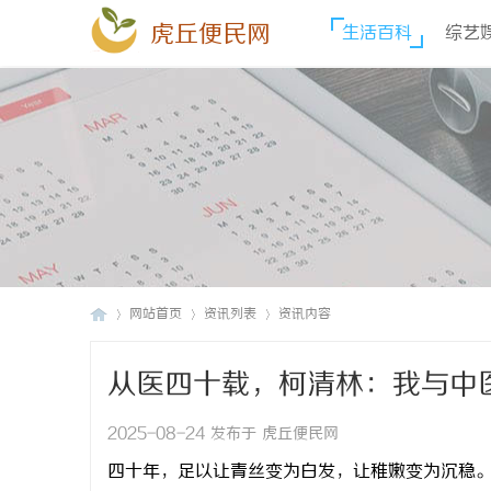
虎丘便民网
生活百科
综艺
网站首页
资讯列表
资讯内容
从医四十载，柯清林：我与中
虎
›
›
›
2025-08-24 发布于 虎丘便民网
四十年，足以让青丝变为白发，让稚嫩变为沉稳