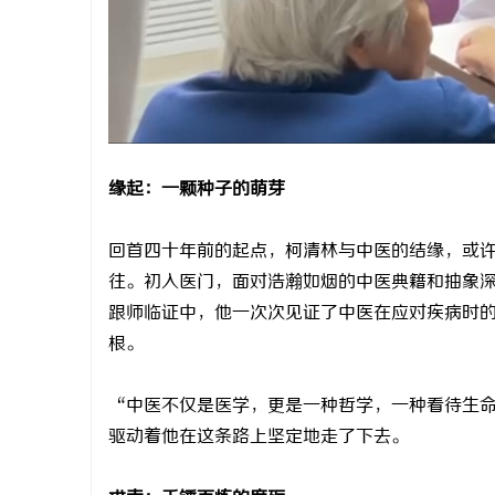
2026 约克 IWE Home 水生态中央空调全
从三楼到公
系列产品型号及核心参数汇总
动轮椅如何
民
缘起：一颗种子的萌芽
回首四十年前的起点，柯清林与中医的结缘，或
往。初入医门，面对浩瀚如烟的中医典籍和抽象
网
跟师临证中，他一次次见证了中医在应对疾病时
根。
“中医不仅是医学，更是一种哲学，一种看待生
驱动着他在这条路上坚定地走了下去。