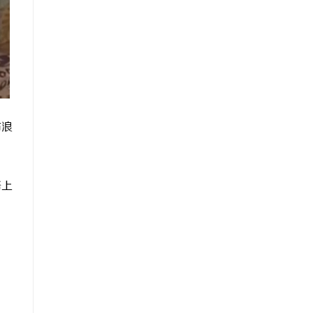
与浪
路上