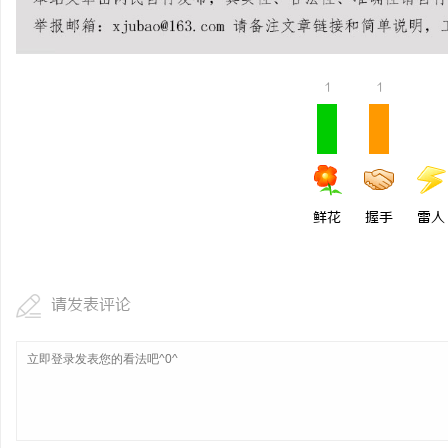
550FC45耐磨改性颗
民
1
1
鲜花
握手
雷人
网
请发表评论