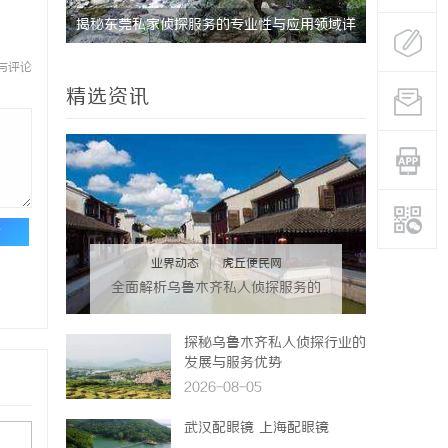
揭秘东莞私家侦探服务的专业性与应用领域详
揭秘昆明私
解
分析
与评论
精选资讯
论
业界动态
|
虎丘便民网
全面解析乌鲁木齐私人侦探服务的
优势与应用
探秘乌鲁木齐私人侦探行业的
发展与服务优势
2026-08-05
武汉配眼镜 上海配眼镜