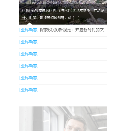
6090新视觉融合60年代与90年代艺术精华，推动设
计、时尚、影视等领域创新，成【....】
[业界动态]
探索6090新视觉：开启新时代的文
化与艺术革新之旅
[业界动态]
[业界动态]
[业界动态]
[业界动态]
[业界动态]