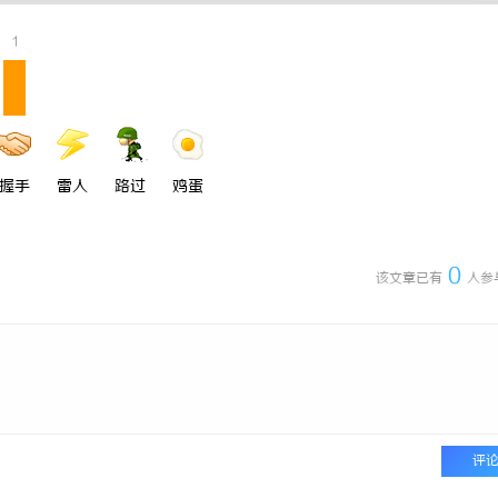
5耐磨改性颗粒：提升耐磨性能
高精度激光切割机：新时代工业制造
1
握手
雷人
路过
鸡蛋
0
该文章已有
人参
评