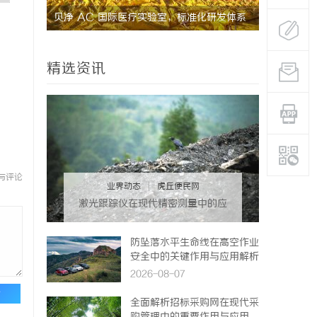
的革命者
贝净 AC 国际医疗实验室，标准化研发体系
武汉配眼镜
全解析
精选资讯
与评论
业界动态
|
虎丘便民网
激光跟踪仪在现代精密测量中的应
用与发展趋势
防坠落水平生命线在高空作业
安全中的关键作用与应用解析
2026-08-07
论
全面解析招标采购网在现代采