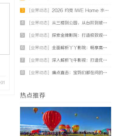
3
[业界动态]
2026 约克 IWE Home 水生态中央空调全系列产品型号及核心参数汇总
4
[业界动态]
从三楼到公园，从台阶到坡道，一部高续航电动轮椅如何改变生活
5
[业界动态]
探索金牌影院：打造极致观影体验的现代影院典范
6
[业界动态]
全面解析丫丫影院：畅享高清影视盛宴的最佳选择
7
[业界动态]
深入解析飞牛影视：打造优质影视体验的先锋平台
8
[业界动态]
痛点直击：宝妈们都在问的“绿色环保母婴纸巾”到底怎么选？
-01
热点推荐