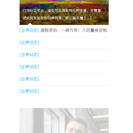
打开社交平台，随处可见同款网红野生眉、平雾眉，
跟风做完却发现效果极差，要么眉毛僵【....】
[业界动态]
温婉灵动，一眼万年！久匠量身定制
的眉眼唇，才是你整张脸的点睛之笔！淡颜系女
[业界动态]
生的气质加分项
[业界动态]
[业界动态]
[业界动态]
[业界动态]