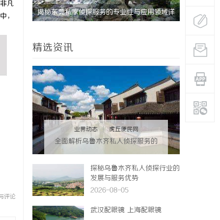
非凡
揭秘东莞私家侦探服务的专业性与应用领域详
揭秘昆明私
中，
解
分析
精选资讯
业界动态
|
虎丘便民网
全面解析乌鲁木齐私人侦探服务的
优势与应用
探秘乌鲁木齐私人侦探行业的
发展与服务优势
2026-08-05
与评论
武汉配眼镜 上海配眼镜