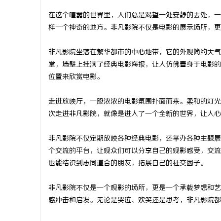
在这个喧嚣的世界里，人们总是渴望一处安静的去处，一
样一个神奇的地方。非凡影院不仅是电影的展示场所，更
非凡影院坐落在繁华都市的中心地带，它的外观简约大气
丘
堂，墙壁上挂满了经典电影海报，让人仿佛置身于电影的
位置来欣赏电影。
走进放映厅，一股浓浓的电影氛围扑面而来。柔和的灯光
次走进非凡影院，就像是进入了一个全新的世界，让人心
非凡影院不仅定期放映各种经典电影，还举办各种主题展
个交流的平台，让观众们可以分享自己的观影感受，交流
便
也能结识到志同道合的朋友，拓展自己的社交圈子。
非凡影院不仅是一个观影的场所，更是一个承载梦想和艺
感冲击和启发。无论是哭泣、欢笑还是思考，非凡影院都