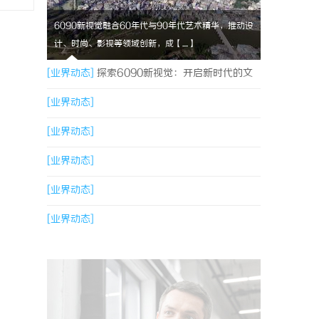
6090新视觉融合60年代与90年代艺术精华，推动设
计、时尚、影视等领域创新，成【....】
[业界动态]
探索6090新视觉：开启新时代的文
化与艺术革新之旅
[业界动态]
[业界动态]
[业界动态]
[业界动态]
[业界动态]