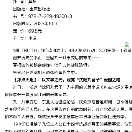
作 者：窦椋
出版社：重庆出版社
书 号：978-7-229-19300-3
出版时间：2025年10月
定 价：69.8元
丘
分 类：小说
1册 TRUTH，9位热血志士，48天秘密行动，300多页一手铁证
翻开历史的书页，重回九一八事变后的寒冬——
真相如何被秘密传递？信仰如何战胜恐惧？
答案尽在这部扣人心弦的著作之中。
《冰点火炬》：以文学之光，照亮“沈阳九君子”爱国之路
近日，一部以“沈阳九君子”为主题的长篇小说《冰点火炬》重
徐徐展开一幅波澜壮阔的爱国画卷。
便
九一八事变后，东北大地迅速沦陷，民众深陷苦难深渊，日本侵
盖其侵华的滔天罪行。在这民族存亡的危急时刻，共产党员巩天民、
们不顾个人安危，毅然投身于秘密搜集日本侵华证据的艰巨任务中。
书中详细描绘了九位主人公在十四年抗战岁月里的英勇事迹。他
力以及强烈的责任感，与日本侵略者展开了一场惊心动魄的较量。每