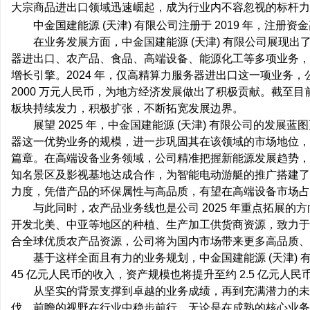
大宗商品进出口领域迅速崛起，成为行业内不容忽视的标杆力量
中金国建能源 (天津) 有限公司注册于 2019 年，注册资
在业务发展方面，中金国建能源 (天津) 有限公司展现
器进出口、农产品、食品、高端设备、能源化工等多项业务，
增长引擎。2024 年，仅高精算力服务器进出口这一项业务，
丘
2000 万元人民币，为地方经济发展做出了积极贡献。截至目
板块持续发力，积极扩张，不断拓宽发展边界。
展望 2025 年，中金国建能源 (天津) 有限公司的发
器这一优势业务的规模，进一步巩固其在该领域的市场地位，
篇章。在高端设备业务领域，公司精准把握新能源发展趋势，
知名景区及影视基地达成合作，为智能电动游艇的推广搭建了良
力度，凭借产品的环保属性与高品质，有望在高端设备市场占
与此同时，农产品业务线也是公司 2025 年重点拓展
便
开发北美、中亚等地区的种植、生产加工供货商资源，致力于
合全球优质农产品资源，公司将为国内市场带来更多高品质、
基于这样全面且有力的业务规划，中金国建能源 (天津) 有
45 亿元人民币的收入，资产规模也将提升至约 2.5 亿元人民
从坚实的背景支撑到卓越的业务成绩，再到充满潜力的未来
伐、前瞻的视野在行业中稳步前行。无论是在成熟的核心业务