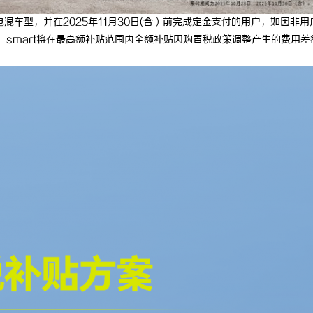
园，从台阶到坡道，一部高续航电
探索金牌影院：打造极致观影体验的
超级电混车型，并在2025年11月30日(含）前完成定金支付的用户，如因非用
的，smart将在最高额补贴范围内全额补贴因购置税政策调整产生的费用差
改变生活
典范