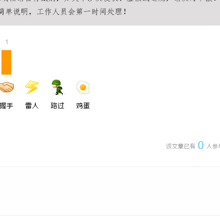
1
握手
雷人
路过
鸡蛋
0
该文章已有
人参