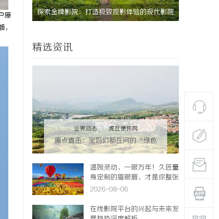
现代影院
全面解析丫丫影院：畅享高清影视盛宴的最佳
深入解析飞
户原
额，
选择
平台
精选资讯
业界动态
|
虎丘便民网
痛点直击：宝妈们都在问的“绿色
环保母婴纸巾”到底怎么选？
温婉灵动，一眼万年！久匠量
身定制的眉眼唇，才是你整张
脸的点睛之笔！淡颜系女生的
2026-08-06
气质加分项
在线影院平台的兴起与未来发