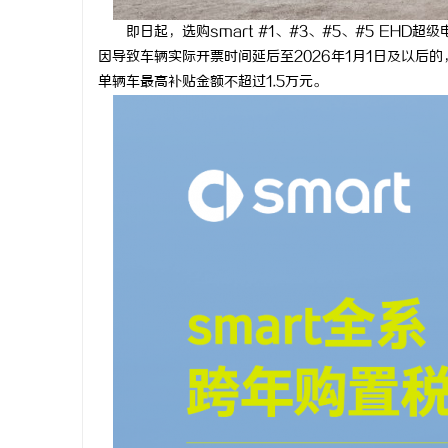
2026 约克 IWE Home 水生态中央空调全
从三楼到公
即日起，选购smart #1、#3、#5、#5 EHD
因导致车辆实际开票时间延后至2026年1月1日及以后
系列产品型号及核心参数汇总
动轮椅如何
民
单辆车最高补贴金额不超过1.5万元。
网