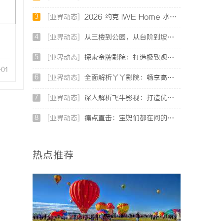
3
[业界动态]
2026 约克 IWE Home 水生态中央空调全系列产品型号及核心参数汇总
4
[业界动态]
从三楼到公园，从台阶到坡道，一部高续航电动轮椅如何改变生活
5
[业界动态]
探索金牌影院：打造极致观影体验的现代影院典范
-01
6
[业界动态]
全面解析丫丫影院：畅享高清影视盛宴的最佳选择
7
[业界动态]
深入解析飞牛影视：打造优质影视体验的先锋平台
8
[业界动态]
痛点直击：宝妈们都在问的“绿色环保母婴纸巾”到底怎么选？
热点推荐