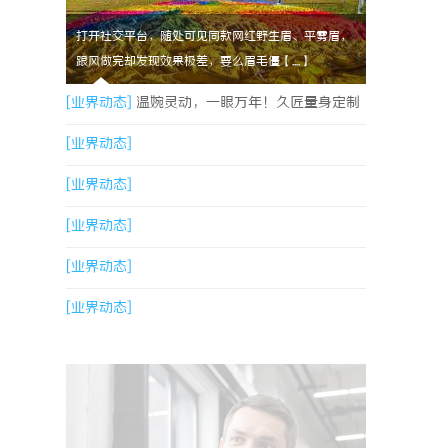
打开社交平台，随处可见同款网红野生眉、平雾眉，
跟风做完却发现效果极差，要么眉毛僵【....】
[业界动态]
温婉灵动，一眼万年！久匠量身定制
的眉眼唇，才是你整张脸的点睛之笔！淡颜系女
[业界动态]
生的气质加分项
[业界动态]
[业界动态]
[业界动态]
[业界动态]