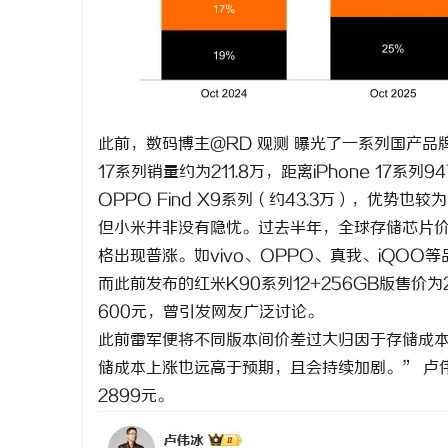
武汉配眼镜
民
此前，数码博主@RD 观测 曝光了一系列国产品
17系列销量约为211.8万，距离iPhone 17系列
OPPO Find X9系列（约43.3万），优势也较
但小米并非没有隐忧。过去半年，全球存储芯片
格出现普涨。如vivo、OPPO、真我、iQOO等
网
而此前发布的红米K90系列12+256GB版售价为2
600元，曾引发网友广泛讨论。
此前雷军便将不同版本间价差过大归因于存储成
储成本上涨也远高于预期，且会持续加剧。” 卢伟
2899元。