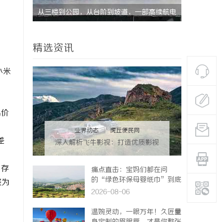
中央空调全
从三楼到公园，从台阶到坡道，一部高续航电
探索金牌影
动轮椅如何改变生活
典范
精选资讯
小米
、
品价
业界动态
|
虎丘便民网
差
深入解析飞牛影视：打造优质影视
体验的先锋平台
，存
痛点直击：宝妈们都在问
的“绿色环保母婴纸巾”到底
整为
怎么选？
2026-08-06
温婉灵动，一眼万年！久匠量