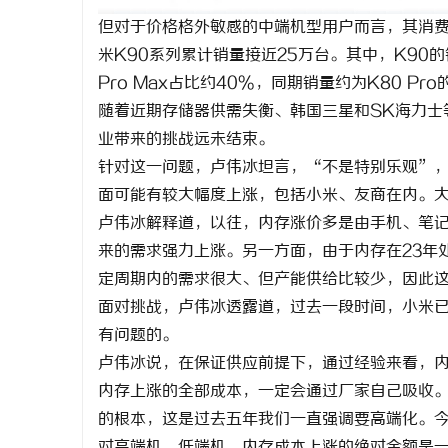
但对于价格格外敏感的中端机型用户而言，其消
米K90系列累计销量接近25万台。其中，K90
Pro Max占比约40%，同期销量约为K80 Pro
随着近期存储器供需失衡、韩国三星和SK海力士
业带来的挑战远未结束。
针对这一问题，卢伟冰坦言，“不是特别乐观”
面可能有较大幅度上涨，包括小米、友商在内。
卢伟冰解释道，以往，内存涨价多是由手机、笔记
来的需求强力上涨。另一方面，由于内存在23年
定周期内的需求很大、但产能供给比较少，因此
面对挑战，卢伟冰透露道，过去一段时间，小米已跟
有问题的。
卢伟冰说，在保证供应前提下，通过经验来看，
内存上涨的全部成本，一定会通过厂家自己吸收
的根本，这是过去五年我们一直强调要高端化。
对高端机、低端机，内存成本上涨的绝对金额是