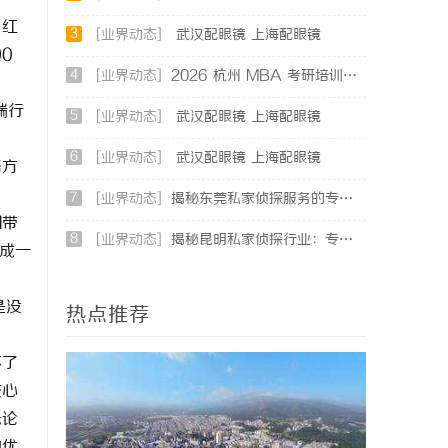
，红
3
[业界动态]
武汉配眼镜 上海配眼镜
0
4
[业界动态]
2026 杭州 MBA 考研培训辅导班哪家强？三家主流考研机构推荐
端行
5
[业界动态]
武汉配眼镜 上海配眼镜
6
[业界动态]
武汉配眼镜 上海配眼镜
格方
。
7
[业界动态]
揭秘东莞私家侦探服务的专业性与应用领域详解
I带
8
[业界动态]
揭秘昆明私家侦探行业：专业服务与实际案例分析
造成一
是没
热点推荐
不了
核心
无论
构优