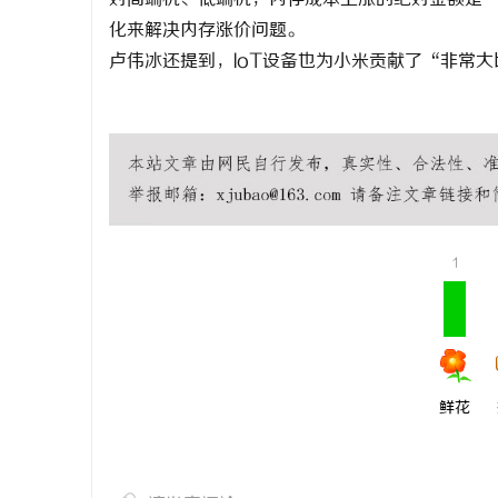
化来解决内存涨价问题。
卢伟冰还提到，IoT设备也为小米贡献了“非常
广州桑拿
广州水疗
广州SN
广州SPA
广州桑拿情报站
疗会所
1
鲜花