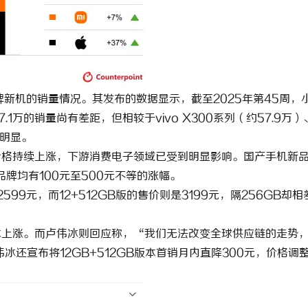
 上海配眼镜
2026 约克 IWE Home 水生态
系列产品型号及核心参数汇总
牌新机的销量情况。其发布的数据显示，截至2025年第45周，
947.1万的销量尚有差距，但相较于vivo X300系列（约57.9万）
为明显。
价格持续上涨，下游消费电子领域已受到明显影响。国产手机新
品牌均有100元至500元不等的涨幅。
599元，而12+512GB版的售价则是3199元，隔256GB却相
本上涨。而卢伟冰则回应称，“我们无法改变全球供应链的走势
冰还宣布将12GB+512GB版本首销月内直降300元，价格调