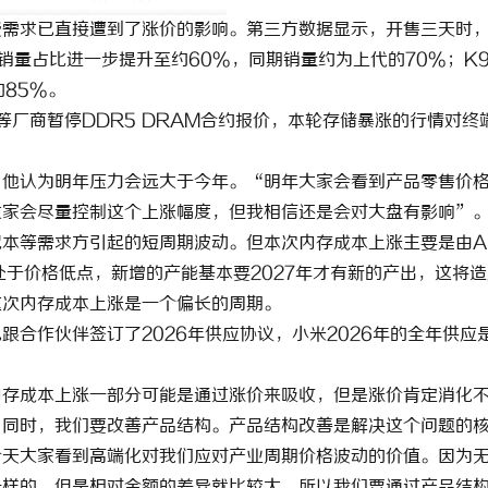
费需求已直接遭到了涨价的影响。第三方数据显示，开售三天时
的销量占比进一步提升至约60%，同期销量约为上代的70%；K9
的85%。
等厂商暂停DDR5 DRAM合约报价，本轮存储暴涨的行情对终
，他认为明年压力会远大于今年。“明年大家会看到产品零售价
大家会尽量控制这个上涨幅度，但我相信还是会对大盘有影响”
本等需求方引起的短周期波动。但本次内存成本上涨主要是由A
处于价格低点，新增的产能基本要2027年才有新的产出，这将
这次内存成本上涨是一个偏长的周期。
合作伙伴签订了2026年供应协议，小米2026年的全年供应
内存成本上涨一部分可能是通过涨价来吸收，但是涨价肯定消化
。同时，我们要改善产品结构。产品结构改善是解决这个问题的
今天大家看到高端化对我们应对产业周期价格波动的价值。因为
一样的，但是相对金额的差异就比较大。所以我们要通过产品结