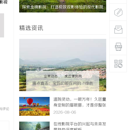
影视
高续航电
探索金牌影院：打造极致观影体验的现代影院
全面解析丫
典范
选择
精选资讯
业界动态
|
虎丘便民网
痛点直击：宝妈们都在问的“绿色
环保母婴纸巾”到底怎么选？
温婉灵动，一眼万年！久匠量
身定制的眉眼唇，才是你整张
与评论
脸的点睛之笔！淡颜系女生的
2026-08-06
气质加分项
在线影院平台的兴起与未来发