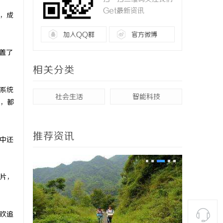
Get最新资讯
，成
加入QQ群
官方微博
盖了
相关分类
系统
社会生活
智能科技
，都
推荐资讯
中还
片，
欢追