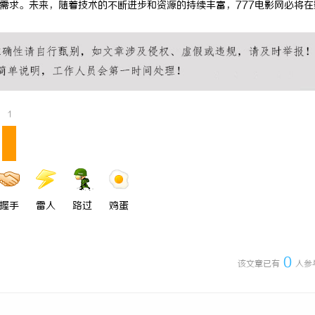
的需求。未来，随着技术的不断进步和资源的持续丰富，777电影网必将在
 IWE Home 水生态中央空调全
从三楼到公园，从台阶到坡道，一部
号及核心参数汇总
动轮椅如何改变生活
1
握手
雷人
路过
鸡蛋
0
该文章已有
人参