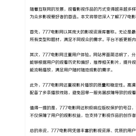
随着互联网的发展，观看影视作品的方式变得越来越多样
为众多影视爱好者的首选。本文将带您深入了解777电
首先，777电影网以其庞大的影视资源库著称。无论是
丘
所有类型和题材，满足不同观众的需求。平台不断更新内
其次，777电影网注重用户体验。网站界面简洁明了，
能够根据用户的观看历史和偏好，推荐相关影片，提升观
能流畅播放，满足用户随时随地观影的需求。
此外，777电影网还重视影片播放的质量和稳定性。高
配备了多条播放线路，避免因单一服务器故障导致的观看
便
值得一提的是，777电影网还积极响应版权保护的号召
不仅保障了用户的观影权益，也支持了影视作品的创作者
总的来说，777电影网凭借丰富的影视资源、优质的用