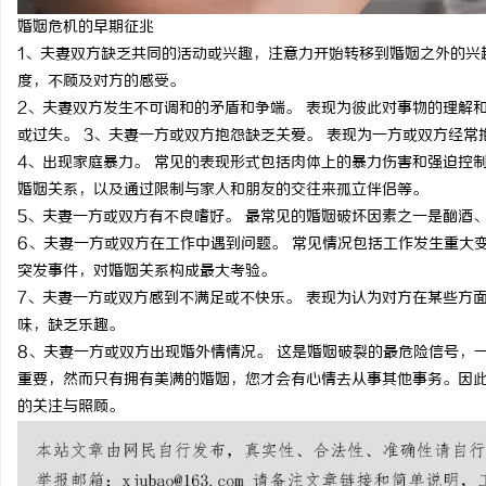
550FC45耐磨改性颗粒：提升耐磨性能
婚姻危机的早期征兆
高精度激光切割机：新时
1、夫妻双方缺乏共同的活动或兴趣，注意力开始转移到婚姻之外的兴
度，不顾及对方的感受。
民
2、夫妻双方发生不可调和的矛盾和争端。 表现为彼此对事物的理解
或过失。 3、夫妻一方或双方抱怨缺乏关爱。 表现为一方或双方经
4、出现家庭暴力。 常见的表现形式包括肉体上的暴力伤害和强迫控
婚姻关系，以及通过限制与家人和朋友的交往来孤立伴侣等。
5、夫妻一方或双方有不良嗜好。 最常见的婚姻破坏因素之一是酗酒
6、夫妻一方或双方在工作中遇到问题。 常见情况包括工作发生重大
突发事件，对婚姻关系构成最大考验。
7、夫妻一方或双方感到不满足或不快乐。 表现为认为对方在某些方
网
味，缺乏乐趣。
8、夫妻一方或双方出现婚外情情况。 这是婚姻破裂的最危险信号，
重要，然而只有拥有美满的婚姻，您才会有心情去从事其他事务。因
的关注与照顾。