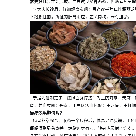
需要好几步才能完成。他尝试过多种西药，但随着药量增
李大夫接诊后，仔细观察发现：患者双手静止性震颤明
下络脉迂曲。辨证为肝肾阴虚，虚风内动，兼有血瘀。
于是为他制定了“祛风百脉疗法”为主的方剂：天麻、
肾、养血柔筋；丹参、川芎以活血化瘀；生龙骨、生牡蛎
治疗效果如何呢？
患者非常配合。服药一个疗程后，他高兴地反馈，手抖
僵硬得到显著改善，走路迈步有力，转身也灵活了许多。