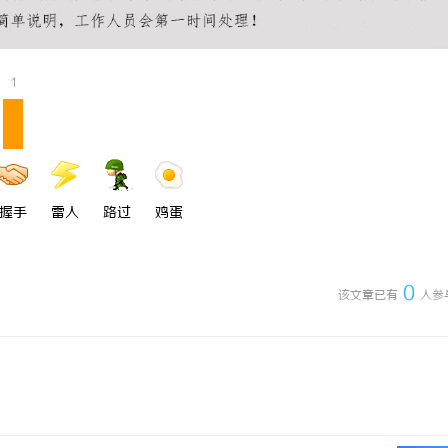
1
握手
雷人
路过
鸡蛋
0
该文章已有
人参