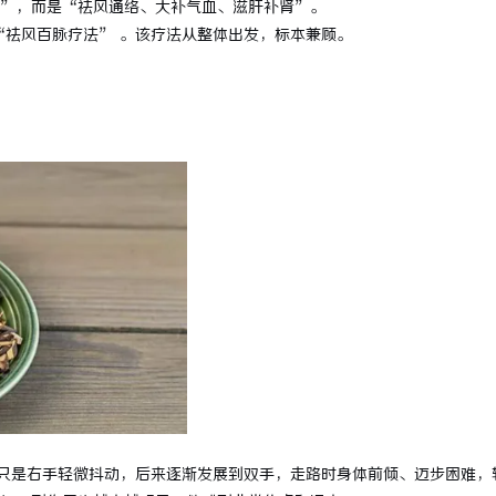
”，而是“祛风通络、大补气血、滋肝补肾”。
院：打造极致观影体验的现代影院
全面解析丫丫影院：畅享高清影视盛
“祛风百脉疗法” 。该疗法从整体出发，标本兼顾。
选择
只是右手轻微抖动，后来逐渐发展到双手，走路时身体前倾、迈步困难，