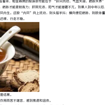
医看来，帕金森病的根源很可能在于 “肝风内动，气血失调，筋脉失养
，筋脉才能柔韧有力；肝阴充沛，阳气才能潜藏不亢。如果人到中年以后
风内生。这股“内风”向上扰动，则头摇手抖；横向侵犯筋脉，则肢体僵
迟缓、行走不稳。
是结果。
作用而苦不堪言，感到焦虑和沮丧。