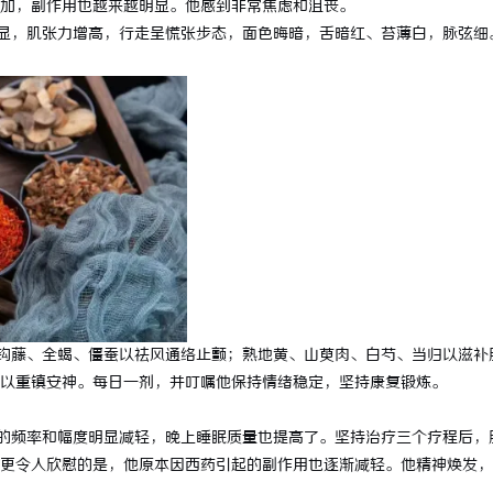
加，副作用也越来越明显。他感到非常焦虑和沮丧。
显，肌张力增高，行走呈慌张步态，面色晦暗，舌暗红、苔薄白，脉弦细
钩藤、全蝎、僵蚕以祛风通络止颤；熟地黄、山萸肉、白芍、当归以滋补
以重镇安神。每日一剂，并叮嘱他保持情绪稳定，坚持康复锻炼。
的频率和幅度明显减轻，晚上睡眠质量也提高了。坚持治疗三个疗程后，
更令人欣慰的是，他原本因西药引起的副作用也逐渐减轻。他精神焕发，