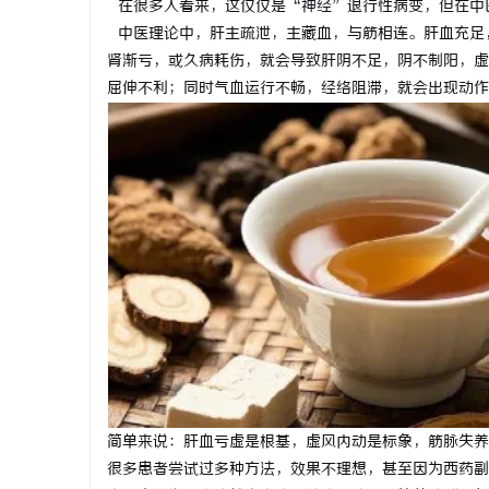
在很多人看来，这仅仅是“神经”退行性病变，但在中
中医理论中，肝主疏泄，主藏血，与筋相连。肝血充足
肾渐亏，或久病耗伤，就会导致肝阴不足，阴不制阳，虚
屈伸不利；同时气血运行不畅，经络阻滞，就会出现动作
丘
便
简单来说：肝血亏虚是根基，虚风内动是标象，筋脉失养
很多患者尝试过多种方法，效果不理想，甚至因为西药副