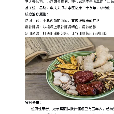
李大夫认为，治疗帕金森病，核心思路不是简单地“止颤
从三楼到公园，从台阶到坡道，一部高续航电
探索金牌影
基于这一思路，李大夫深耕中医临床二十余年，总结出 
核心治疗原则：
动轮椅如何改变生活
典范
民
祛风止颤：平息内动的虚风，直接缓解震颤症状
滋补肝肾：从根源上填补肝肾精血，濡养筋脉
活血通络：打通阻滞的经络，让气血顺畅运行到四肢
网
案例分享：
一位男性患者，双手震颤伴肢体僵硬已有五年多。起初