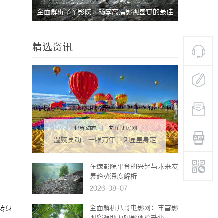
宴的最佳
深入解析飞牛影视：打造优质影视体验的先锋
痛点直击：
平台
巾”到底怎
精选资讯
业界动态
|
虎丘便民网
温婉灵动，一眼万年！久匠量身定
制的眉眼唇，才是你整张脸的点睛
之笔！淡颜系女生的气质加分项
在线影院平台的兴起与未来发
展趋势深度解析
2026-08-07
全面解析八哥电影网：丰富影
转身