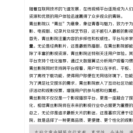
随着互联网技术的飞速发展，在线视频平台逐渐成为人们
资源和优质的用户体验迅速赢得了众多观众的青睐。
青丝影院以“青丝”为意象，象征青春与魅力，致力于为
影、电视剧、纪录片及综艺节目，还不断引入最新的影视
丘
首先，青丝影院注重内容的多样性和权威性。平台与多家
量。无论是经典影片，还是最新热播剧，在青丝影院都能
除了丰富的影视资源，青丝影院还特别关注用户体验。其
平台支持个性化推荐，通过大数据算法分析用户观看习惯
青丝影院同时支持跨平台观看，用户可以在手机、平板、
供了离线下载功能，使得用户即便在无网络环境下，也能
为了满足社交娱乐的需求，青丝影院嵌入了互动社区功能
评活动和观影投票，增强用户的参与感和归属感。
便
青丝影院不仅仅是一个影视播放平台，更是一座融合了娱
化，相信青丝影院将在未来的影视行业中占据更为重要的
总之，无论你是追求最新大片的影迷，还是喜欢沉浸于经
院，就是选择了一种更高品质、更便捷、更个性化的观影