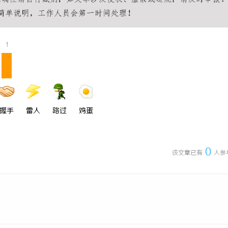
5耐磨改性颗粒：提升耐磨性能
高精度激光切割机：新时代工业制造
1
握手
雷人
路过
鸡蛋
0
该文章已有
人参