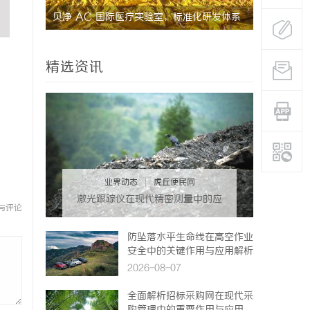
的革命者
贝净 AC 国际医疗实验室，标准化研发体系
武汉配眼镜
全解析
精选资讯
业界动态
|
虎丘便民网
激光跟踪仪在现代精密测量中的应
与评论
用与发展趋势
防坠落水平生命线在高空作业
安全中的关键作用与应用解析
2026-08-07
全面解析招标采购网在现代采