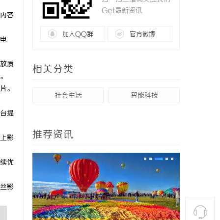
Get最新资讯
内容
加入QQ群
官方微博
电
放质
相关分类
。
片。
社会生活
智能科技
台提
推荐资讯
上影
续优
丝影