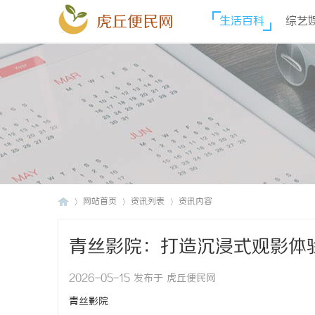
虎丘便民网
生活百科
综艺
网站首页
资讯列表
资讯内容
青丝影院：打造沉浸式观影体
虎
›
›
›
2026-05-15 发布于 虎丘便民网
青丝影院