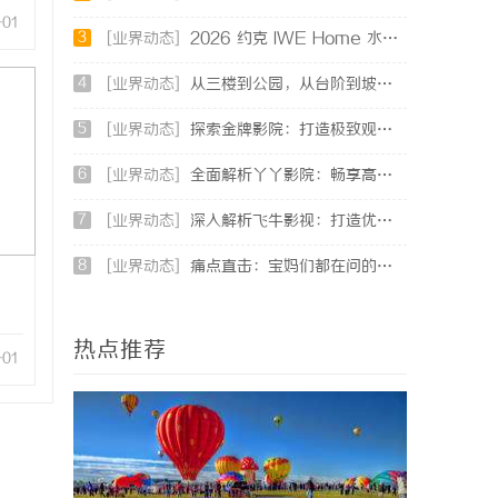
-01
3
[业界动态]
2026 约克 IWE Home 水生态中央空调全系列产品型号及核心参数汇总
4
[业界动态]
从三楼到公园，从台阶到坡道，一部高续航电动轮椅如何改变生活
5
[业界动态]
探索金牌影院：打造极致观影体验的现代影院典范
6
[业界动态]
全面解析丫丫影院：畅享高清影视盛宴的最佳选择
7
[业界动态]
深入解析飞牛影视：打造优质影视体验的先锋平台
8
[业界动态]
痛点直击：宝妈们都在问的“绿色环保母婴纸巾”到底怎么选？
热点推荐
-01