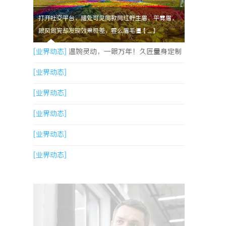
打开社交平台，随处可见同款网红野生眉、平雾眉，
跟风做完却发现效果极差，要么眉毛僵【....】
[业界动态]
温婉灵动，一眼万年！久匠量身定制
的眉眼唇，才是你整张脸的点睛之笔！淡颜系女
[业界动态]
生的气质加分项
[业界动态]
[业界动态]
[业界动态]
[业界动态]