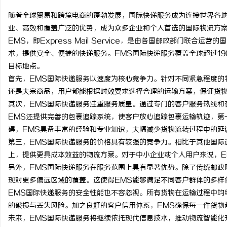
随着全球贸易和跨境电商的蓬勃发展，国际快递服务成为连接世界各地
业、高效和覆盖广泛的优势，成为众多企业和个人首选的国际物流方
EMS，即Express Mail Service，是由各国邮政部门联
术，提供安全、便捷的快递服务。EMS国际快递服务覆盖全球超过1
丘
目标地点。
首先，EMS国际快递服务以速度为核心竞争力。针对不同紧急程度的
还是大宗商品，用户都能根据时效要求选择合理的运输方案，保证货
其次，EMS国际快递服务注重服务质量。通过专门的客户服务热线和
EMS还提供完善的包裹追踪系统，使客户放心追踪包裹运输轨迹，第
碍，EMS具备丰富的经验和专业知识，大幅减少货物流转过程中的延
第三，EMS国际快递服务的价格具有较强的竞争力。相比于其他国际
上，提供更具成本效益的物流方案。对于中小企业或个人用户来说，E
便
另外，EMS国际快递服务在服务范围上具有显著优势。除了传统邮政
现对更多偏远区域的覆盖。这使得EMS能够满足不同客户群体的多样
EMS国际快递服务的安全性能也不容忽视。所有货物在运输过程中均
的破损与丢失风险。加之良好的客户信用体系，EMS确保每一件货物
未来，EMS国际快递服务将继续依托现代信息技术，推动物流智能化