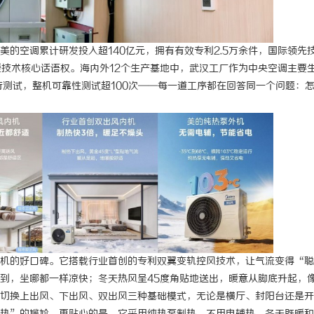
的空调累计研发投入超140亿元，拥有有效专利2.5万余件，国际领先
暖技术核心话语权。海内外12个生产基地中，武汉工厂作为中央空调主要
严苛测试，整机可靠性测试超100次——每一道工序都在回答同一个问题：
机的好口碑。它搭载行业首创的专利双翼变轨控风技术，让气流变得“聪
到，坐哪都一样凉快；冬天热风呈45度角贴地送出，暖意从脚底升起，
切换上出风、下出风、双出风三种基础模式，无论是横厅、封阳台还是开