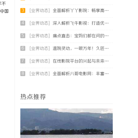
年不
3
[业界动态]
全面解析丫丫影院：畅享高清影视盛宴的最佳选择
中国
4
[业界动态]
深入解析飞牛影视：打造优质影视体验的先锋平台
5
[业界动态]
痛点直击：宝妈们都在问的“绿色环保母婴纸巾”到底怎么选？
6
[业界动态]
温婉灵动，一眼万年！久匠量身定制的眉眼唇，才是你整张脸的点睛之笔！淡颜系女生的气质加分项
7
[业界动态]
在线影院平台的兴起与未来发展趋势深度解析
8
[业界动态]
全面解析八哥电影网：丰富影视资源助力观影体验升级
热点推荐