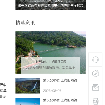
与发展趋
防坠落水平生命线在高空作业安全中的关键作
全面解析招
用与应用解析
作用与应用
精选资讯
业界动态
|
虎丘便民网
北京考研机构避坑指南，怎么选不
踩雷？
武汉配眼镜 上海配眼镜
厅中
榜单
2026-08-07
地品
武汉配眼镜 上海配眼镜