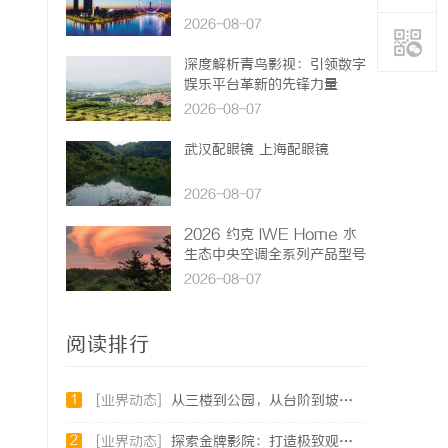
2026-08-07
深度解析青鸟影视：引领数字
娱乐平台革新的先锋力量
2026-08-07
武汉配眼镜 上海配眼镜
2026-08-07
2026 约克 IWE Home 水
生态中央空调全系列产品型号
及核心参数汇总
2026-08-07
阅读排行
1
[业界动态]
从三楼到公园，从台阶到坡道，一部高续航电动轮椅如何改变生活
2
[业界动态]
探索金牌影院：打造极致观影体验的现代影院典范