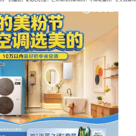
热”的尴尬。更贴心的是，它采用纯热泵制热，不用电辅热，冬天既暖和