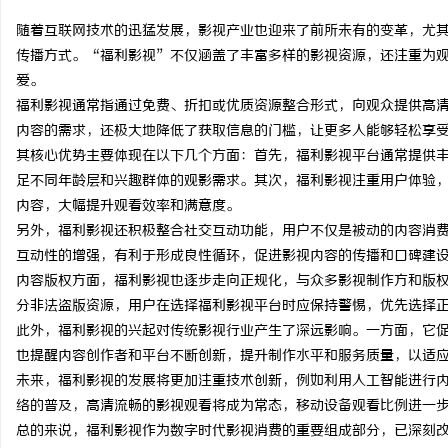
随着互联网技术的迅猛发展，影视产业也迎来了前所未有的变革，尤
传播方式。“福利影视”不仅涵盖了丰富多样的影视资源，还注重为
爱。
福利影视通常指通过免费、折扣或优质资源整合形式，向观众提供高
丘
内容的需求，还极大地降低了获取信息的门槛，让更多人能够轻松享
其核心优势主要体现在以下几个方面：首先，福利影视平台通常提供
足不同年龄层和兴趣群体的观影需求。其次，福利影视注重用户体验
内容，大幅提升观看效率和满意度。
另外，福利影视还积极整合社交互动功能，用户不仅是被动的内容消
互动性的增强，有利于形成良性循环，促进影视内容的传播和口碑建
内容版权方面，福利影视也逐步走向正规化，与众多影视制作方和版
分非法盗版资源，用户在选择福利影视平台时应保持警惕，优先选择
便
此外，福利影视的兴起对传统影视行业产生了深远影响。一方面，它
也提醒内容创作者和平台不断创新，提升制作水平和服务质量，以适
未来，福利影视的发展将更加注重技术创新，例如利用人工智能进行内
络的普及，高清流畅的影视观看将成为常态，移动设备观看比例进一
总的来说，福利影视作为数字时代影视消费的重要组成部分，已深刻