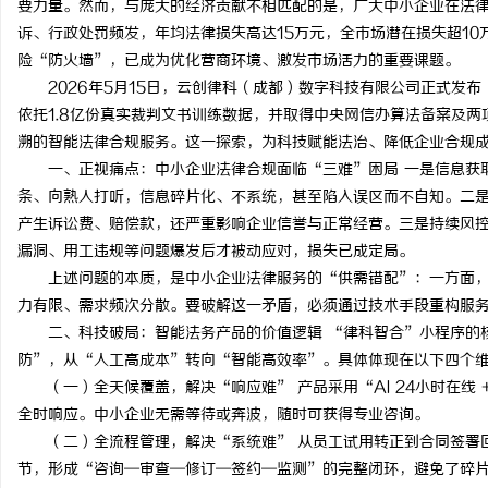
要力量。然而，与庞大的经济贡献不相匹配的是，广大中小企业在法
诉、行政处罚频发，年均法律损失高达15万元，全市场潜在损失超1
险“防火墙”，已成为优化营商环境、激发市场活力的重要课题。
2026年5月15日，云创律科（成都）数字科技有限公司正式发
依托1.8亿份真实裁判文书训练数据，并取得中央网信办算法备案及
丘
溯的智能法律合规服务。这一探索，为科技赋能法治、降低企业合规
一、正视痛点：中小企业法律合规面临“三难”困局 一是信息获
条、向熟人打听，信息碎片化、不系统，甚至陷入误区而不自知。二
产生诉讼费、赔偿款，还严重影响企业信誉与正常经营。三是持续风
漏洞、用工违规等问题爆发后才被动应对，损失已成定局。
上述问题的本质，是中小企业法律服务的“供需错配”：一方面
力有限、需求频次分散。要破解这一矛盾，必须通过技术手段重构服
二、科技破局：智能法务产品的价值逻辑 “律科智合”小程序的
便
防”，从“人工高成本”转向“智能高效率”。具体体现在以下四个
（一）全天候覆盖，解决“响应难” 产品采用“AI 24小时在线 +
全时响应。中小企业无需等待或奔波，随时可获得专业咨询。
（二）全流程管理，解决“系统难” 从员工试用转正到合同签署
节，形成“咨询—审查—修订—签约—监测”的完整闭环，避免了碎