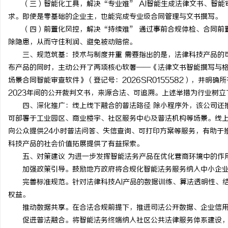
（三）智能化工具，解决“专业难” AI智能生成法律文书、智
2026 约克 IWE Home 水生态中央空调全
从三楼到公园，从台阶到
求。即使是零基础的企业主，也能完成专业级合同管理与文书撰写。
（四）前置化风控，解决“持续难” 通过事前合规体检、合同前
系列产品型号及核心参数汇总
动轮椅如何改变生活
民
除隐患，从而守住利润、避免被动赔偿。
三、规范筑基：技术与制度并重 需要指出的是，法律科技产品的
布产品的同时，主动公开了两项核心软著——《法律文书智能撰写与格式规
场景合同智能审查软件》（登记号：2026SR0155582），并明
2023年间的公开裁判文书，来源合法、可追溯。上述举措为行业树
四、深化推广：线上线下融合的普法路径 除小程序外，该公司还
可部署于工业园区、商业楼宇、社区服务中心及普法机构等场景。线
向公众提供24小时普法问答、失信查询、可打印方案等服务，有助于
网
科技产品的社会价值拓展提供了有益探索。
五、对策建议 为进一步发挥智能法务产品在优化营商环境中的作
加强政策引导。鼓励地方政府将合规化智能法务服务纳入中小企
完善标准规范。针对法律科技AI产品的数据训练、算法透明性、
权益。
推动数据共享。在合法合规前提下，推进司法公开数据、企业信
促进普法融合。将智能法务终端纳入社区公共法律服务体系建设