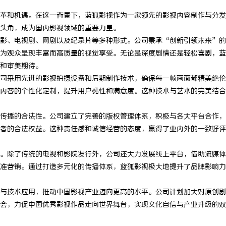
革和机遇。在这一背景下，蓝狐影视作为一家领先的影视内容制作与分发
头角，成为国内影视领域的重要力量。
影、电视剧、网剧以及纪录片等多种形式。公司秉承“创新引领未来”的
为观众呈现丰富而高质量的视觉享受。无论是深度剧情还是轻松喜剧，蓝
和审美期待。
司采用先进的影视拍摄设备和后期制作技术，确保每一帧画面都精美绝伦
内容的个性化定制，提升用户黏性和满意度。这种技术与艺术的完美结合
传播的合法性。公司建立了完善的版权管理体系，积极与各大平台合作，
者的合法权益。这种责任感和诚信经营的态度，赢得了业内外的一致好评
。除了传统的电视和影院发行外，公司还大力发展线上平台，借助流媒体
准营销。通过打造多元化的传播体系，蓝狐影视极大地提升了品牌影响力
与技术应用，推动中国影视产业迈向更高的水平。公司计划加大对原创剧
会，力促中国优秀影视作品走向世界舞台，实现文化自信与产业升级的双