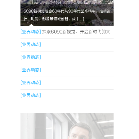
6090新视觉融合60年代与90年代艺术精华，推动设
计、时尚、影视等领域创新，成【....】
[业界动态]
探索6090新视觉：开启新时代的文
化与艺术革新之旅
[业界动态]
[业界动态]
[业界动态]
[业界动态]
[业界动态]