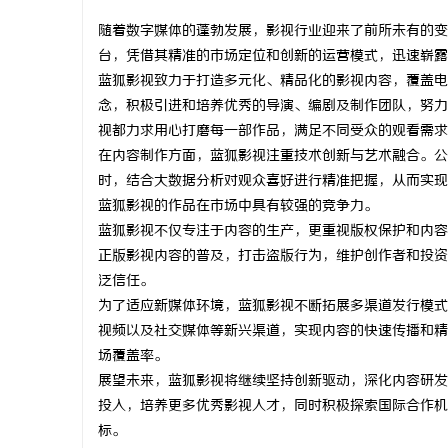
随着数字媒体的蓬勃发展，影视行业迎来了前所未有的变
台，凭借其精准的市场定位和创新的运营模式，迅速崭露
蓝狐影视致力于打造多元化、精品化的影视内容，覆盖电
念，积极引进和培养优秀的导演、编剧及制作团队，努力
丘
视都力求用心打磨每一部作品，满足不同受众的观看需求
在内容制作方面，蓝狐影视注重技术创新与艺术融合。公
时，结合大数据分析对观众喜好进行精准把握，从而实现
蓝狐影视的作品在市场中具有较强的竞争力。
蓝狐影视不仅专注于内容的生产，更重视版权保护和内容
正版影视内容的普及，打击盗版行为，维护创作者和投资
泛信任。
为了适应新媒体环境，蓝狐影视不断拓展多渠道发行模式
便
视频以及社交媒体等新兴渠道，实现内容的快速传播和精
场覆盖率。
展望未来，蓝狐影视将继续坚持创新驱动，深化内容研发
投入，培养更多优秀影视人才，同时积极探索国际合作机
标。