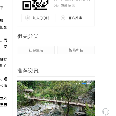
Get最新资讯
平
加入QQ群
官方微博
理
狐影
相关分类
。同
，使
社会生活
智能科技
推动
和广
推荐资讯
、短
和市
本的
重目