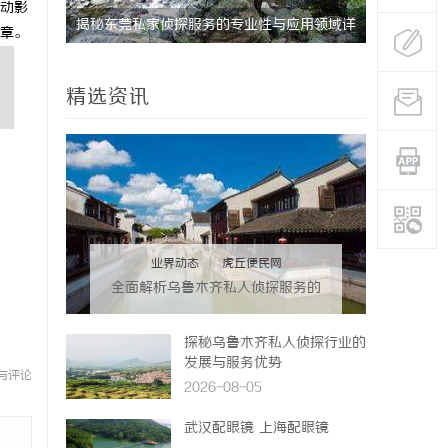
动影
揭秘东莞私家侦探服务的专业性与应用领域详
揭秘昆明私
章。
解
分析
精选资讯
业界动态
|
虎丘便民网
全面解析乌鲁木齐私人侦探服务的
优势与应用
探秘乌鲁木齐私人侦探行业的
发展与服务优势
与评论
2026-08-05
武汉配眼镜 上海配眼镜