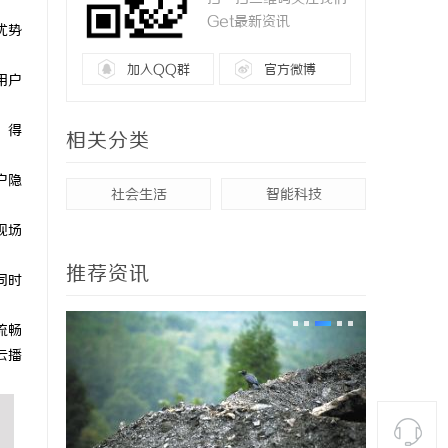
Get最新资讯
优势
加入QQ群
官方微博
用户
。得
相关分类
户隐
社会生活
智能科技
现场
推荐资讯
同时
流畅
云播