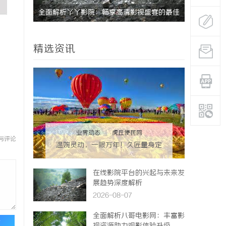
现代影院
全面解析丫丫影院：畅享高清影视盛宴的最佳
深入解析飞
选择
平台
精选资讯
业界动态
|
虎丘便民网
与评论
温婉灵动，一眼万年！久匠量身定
制的眉眼唇，才是你整张脸的点睛
之笔！淡颜系女生的气质加分项
在线影院平台的兴起与未来发
展趋势深度解析
2026-08-07
全面解析八哥电影网：丰富影
论