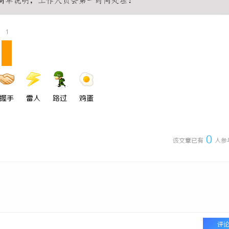
园，从台阶到坡道，一部高续航电
探索金牌影院：打造极致观影体验的
改变生活
典范
1
握手
雷人
路过
鸡蛋
0
该文章已有
人参
评