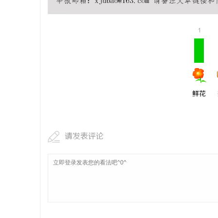
从三楼到公
动轮椅如何
1
民
鲜花
网
请发表评论