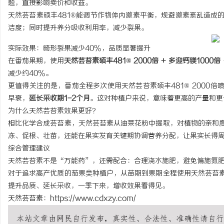
题，直接影响卖价和收益。
天然芸苔素硕丰481®能调节作物体内激素平衡，规避激素紊乱造成
洁度；同时提升养分吸收利用率，减少裂果。
实际效果：畸形裂果减少40%，品质显著提升
在番茄果期，使用
天然芸苔素硕丰481® 2000倍 + 多
迎
钙镁1000倍
丘
减少约40%。
更值得关注的是，番茄全程多次使用天然芸苔素硕丰481® 2000
早衰，
延长采收期1-2个月
。这对种植户来说，意味着更高的产量和更
为什么天然芸苔素效果更好？
相比化学合成芸苔素，天然芸苔素从油菜花粉中提取，对植物的亲和
冻、促根、壮苗，还能在果实发育关键期协调营养分配，让果实长得
综合管理建议
天然芸苔素不是“万能药”，还需配合：合理浇水施肥，避免偏施氮
便
对于追求高产优质的茄果类种植户，从苗期到果期全程使用天然芸苔
提升品质、延长采收，一季下来，增收效果看得见。
天然芸苔素
：
https://www.cdxzy.com/