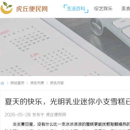
虎丘便民网
生活百科
综艺娱乐
美
网站首页
资讯列表
资讯内容
夏天的快乐，光明乳业迷你小支雪糕
虎
›
›
›
2026-05-28 发布于 虎丘便民网
炎炎夏日里，没有什么比一支冰冰凉凉的雪糕更能抚慰那颗燥热