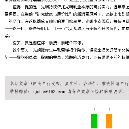
浓醇丝滑的滋味层层萦绕舌尖，带来无法抗拒的丝滑纵享时刻。
值得一提的是，光明冷饮依托光明乳业雄厚的研发实力，近年来
费场景。在当前“讲究健康与质价比”的新消费风潮下，这款上市即
一的坚守。在这既简单又纯粹的夏日欢享里，光明小支雪糕让每位消
——这一口，既是光明几十年来带给大众温度与美味的升级迭代，也
柔。
夏天，就是要这样一条接一条吃个不停。
这个夏天，光明迷你生牛乳雪糕相伴陪你，轻松拿捏美好简单又纯
毕——酸甜的草莓、馥郁的香草、浓醇的巧克力，还有源源不断的特供新
1
1