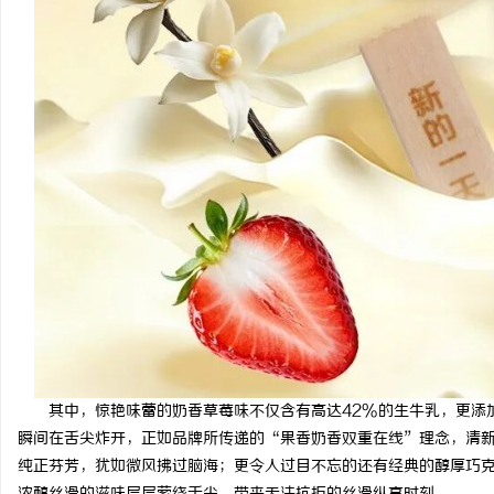
其中，惊艳味蕾的奶香草莓味不仅含有高达42%的生牛乳，更添
瞬间在舌尖炸开，正如品牌所传递的“果香奶香双重在线”理念，清
纯正芬芳，犹如微风拂过脑海；更令人过目不忘的还有经典的醇厚巧克