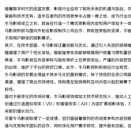
随着数字时代的迅猛发展，影视行业迎来了前所未有的机遇与挑战。
策略和技术优势，逐步在激烈的市场竞争中占据一席之地，成为行业
牛马影视成立之初，就旨在打造一个集优质影视内容和用户体验于一
马影视积极与国内外知名影视制作公司合作，获取独家版权资源，不
丘
不同用户群体的观影需求。
其次，在技术层面，牛马影视注重创新与优化。通过引入先进的视频
幅增强了用户个性化体验。智能推荐系统能够根据用户观看习惯和喜
再者，牛马影视在内容审核与版权保护上也表现突出。严谨的内容把
的出现，维护了平台的良好口碑。此外，牛马影视积极响应行业规范
牛马影视的发展还得益于其多元化的盈利模式。除了传统的会员订阅
渠道，增强了商业可持续性。特别是在短视频和互动内容兴起的背景
粘性。
便
面对不断变化的市场环境，牛马影视持续加大技术研发投入，推动人
划通过打造虚拟现实（VR）和增强现实（AR）内容扩展观影体验，
来新的增长动力。
尽管牛马影视取得了一定成绩，但仍面临着激烈的市场竞争和内容创
强与优质制作团队的合作，同时深化用户需求研究，提升服务效能。