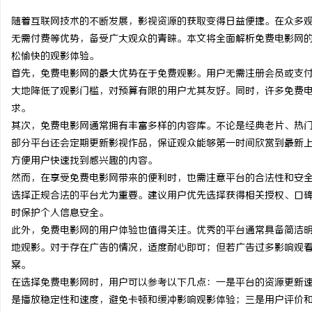
随着互联网技术的不断发展，影视资源的获取变得日益便捷。在众多
无需付费等优势，备受广大观众的青睐。本文将全面解析免费电影网
松愉快的观影体验。
首先，免费电影网的最大优势在于免费观影。用户无需注册会员或支
丘
大地降低了观影门槛，对预算有限的用户尤其友好。同时，许多免费
求。
其次，免费电影网通常拥有丰富多样的内容库。不论是经典老片、热
部分平台还会定期更新影视作品，保证观众能够第一时间欣赏到最新
方便用户快速找到感兴趣的内容。
然而，在享受免费电影网带来的便利时，也需注意平台的合法性和安
选择正规合法的平台尤为重要。建议用户优先选择获得相关授权、口
时保护个人信息安全。
便
此外，免费电影网的用户体验也值得关注。优秀的平台通常具备简洁
地观影。对于存在广告的情况，适度耐心即可；但若广告过多影响观
案。
在选择免费电影网时，用户可以参考以下几点：一是平台的资源更新
是播放稳定性和速度，避免卡顿和缓冲影响观影体验；三是用户评价