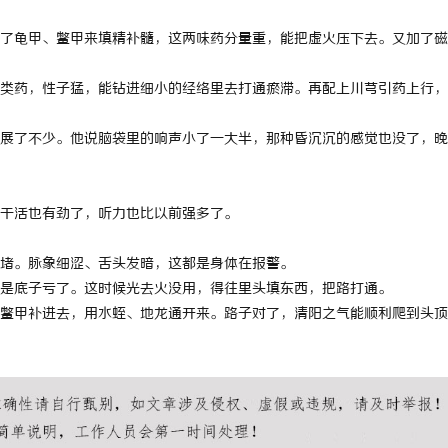
 上海配眼镜
揭秘东莞私家侦探服务的专业性与应
了龟甲、鳖甲来填精补髓，这两味药分量重，能把虚火压下去。又加了磁
解
类药，性子猛，能钻进细小的经络里去打通瘀滞。再配上川芎引药上行，
展了不少。他说脑袋里的响声小了一大半，那种昏沉沉的感觉也没了，晚
干活也有劲了，听力也比以前强多了。
堵。脉象细涩、舌头发暗，这都是身体在报警。
是底子亏了。这时候光去火没用，得往里头填东西，把路打通。
鳖甲补进去，用水蛭、地龙通开来。路子对了，清阳之气能顺利爬到头顶