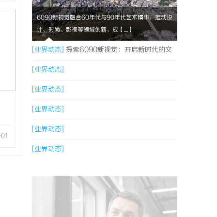
6090新视觉融合60年代与90年代艺术精华，推动设
计、时尚、影视等领域创新，成【....】
[业界动态]
探索6090新视觉：开启新时代的文
化与艺术革新之旅
[业界动态]
[业界动态]
[业界动态]
[业界动态]
-01
[业界动态]