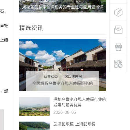
用领域详
揭秘昆明私家侦探行业：专业服务与实际案例
揭开福州私
石，
分析
势与法律解
直抵
精选资讯
上睡
业界动态
|
虎丘便民网
全面解析乌鲁木齐私人侦探服务的
优势与应用
，那
探秘乌鲁木齐私人侦探行业的
发展与服务优势
2026-08-05
武汉配眼镜 上海配眼镜