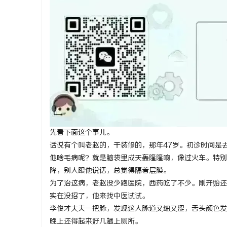
丘
先看下面这个事儿。
话说有个叫老赵的，干装修的，那年47岁。初诊时间是
他啥毛病呢？就是脑袋里成天轰隆隆响，像过火车。特别
便
降，别人跟他说话，总觉得隔着层膜。
为了治这病，老赵没少跑医院，西药吃了不少。刚开始还
实在没招了，他来找中医试试。
李俊才大夫一把脉，发现这人脉道又细又涩，舌头颜色发
晚上还得起来好几趟上厕所。