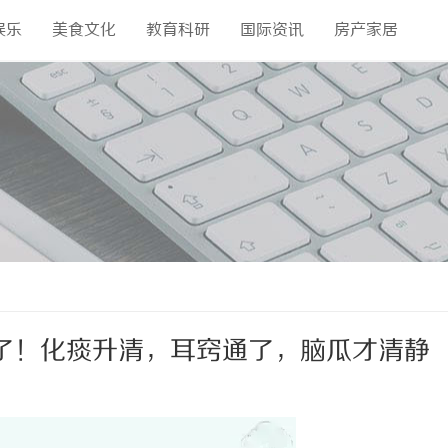
娱乐
美食文化
教育科研
国际资讯
房产家居
了！化痰升清，耳窍通了，脑瓜才清静