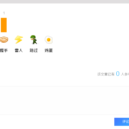
1
握手
雷人
路过
鸡蛋
0
该文章已有
人参
评