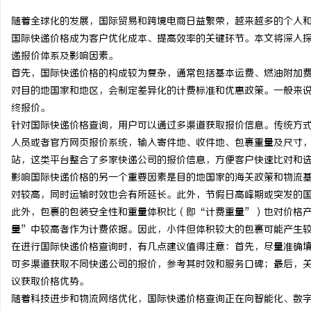
随着全球化的发展，国际贸易和跨境电商日益繁荣，越来越多的个人
国际快递价格成为客户优化成本、提高效率的关键环节。本文将深入
递报价体系及影响因素。
首先，国际快递价格的构成较为复杂，通常包括基本运费、燃油附加
丘
对目的地国家和地区，会制定差异化的计费标准和优惠政策。一般来
终报价。
针对国际快递价格查询，用户可以通过多渠道获取报价信息。传统方式是
人员或者官方网页报价系统，输入寄件地、收件地、包裹重量及尺寸
站，这类平台整合了多家快递公司的报价信息，方便客户快速比对和
影响国际快递价格的另一个重要因素是目的地国家的海关政策和物流
对较高，同时运输时效也会有所延长。此外，节假日高峰期或突发的
此外，包裹的包装安全性和重量体积比（即“计费重量”）也对价格
便
量”中较高者作为计费依据。因此，小件但体积较大的包裹可能产生
在进行国际快递价格查询时，有几点建议值得注意：首先，尽量准确
可多渠道获取不同快递公司的报价，参考其时效和服务口碑；最后，
议获取价格优势。
随着科技进步和物流网络优化，国际快递价格查询正在向智能化、数字