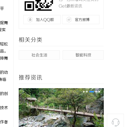
Get最新资讯
作平
加入QQ群
官方微博
捕捉舞
现实
相关分类
，轻松
作品。
社会生活
智能科技
编排舞
入的动
推荐资讯
身临
新的创
和技术
创作者