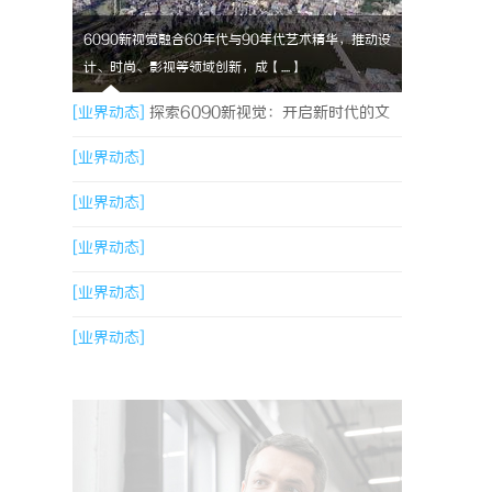
6090新视觉融合60年代与90年代艺术精华，推动设
计、时尚、影视等领域创新，成【....】
[业界动态]
探索6090新视觉：开启新时代的文
化与艺术革新之旅
[业界动态]
[业界动态]
[业界动态]
[业界动态]
[业界动态]