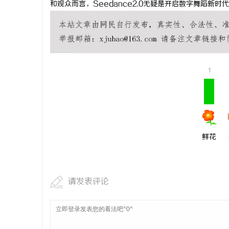
和观众而言，Seedance2.0无疑是开启数字舞蹈新时
武汉配眼镜
民
1
鲜花
网
请发表评论