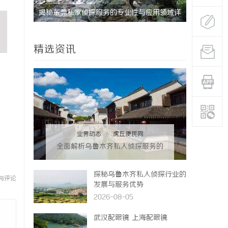
揭秘东莞私家侦探服务的专业性与应用领域详
揭秘昆明私
解
分析
精选资讯
业界动态
|
虎丘便民网
全面解析乌鲁木齐私人侦探服务的
优势与应用
探秘乌鲁木齐私人侦探行业的
与评论
发展与服务优势
2026-08-05
武汉配眼镜 上海配眼镜