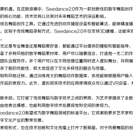
机遇。在这股浪潮中，Seedance2.0作为一款创新性的数字舞蹈创
2.0的核心功能、技术优势以及其对未来舞蹈艺术的深远影响。
技术的综合舞蹈创作工具。它通过先进的动作捕捉设备和智能算法，能够精准
区别于传统舞蹈录制方式，Seedance2.0不仅支持3D建模，还能实
。
门槛。无论是专业舞者还是舞蹈爱好者，都能通过平台提供的模板和智能指导
0还配备了多种风格的数字舞蹈素材库，用户可以随意组合，打造独一无二的
，支持团队远程协作。多个用户可以在不同地理位置同时进入虚拟舞台，共同
来了新的可能性，极大地促进了文化多样性的融合与传播。
动作识别和风格迁移。通过训练庞大的舞蹈动作数据库，系统能够根据用户输
作品的表现力。此外，虚拟现实技术的应用使得观众可以通过VR设备，
达的革新手段。它打破了传统舞蹈与数字技术之间的界限，为艺术家提供了全
够更自由地表达情感，也能利用数字技术拓展视觉和空间的表现力。
edance2.0有望成为数字舞蹈领域的标准平台。它将激励更多艺术家
字文化产业的繁荣发展。
艺术的表现形式，也在技术创新和文化传播上打开了新局面。对于热爱舞蹈的