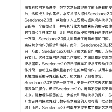
随着科技的不断进步，数字艺术领域迎来了前所未有的发展
台，迅速成为业内焦点。本文将深入探讨Seedance
Seedance2.0是一款融合了人工智能与虚拟现实
者的每一个细微动作，并将其转化为高度真实的数字图像。
丘
时互动和个性化定制，让用户体验沉浸式的舞蹈创作过程
一方面，Seedance2.0极大地降低了舞蹈创作的
完成复杂动作的设计和编排。此外，Seedance2.
另一方面，Seedance2.0引入了强大的合作功能
蹈节目。这种无缝的跨地域合作模式，为国际舞蹈交流带
技术层面，Seedance2.0依托深度学习技术实现
作片段，自动生成相似且富有个性的舞蹈动作，从而丰富
其境地感受数字舞蹈的魅力，极大提升了观看体验。
便
Seedance2.0不仅是一款工具，更是一种艺术表
作视角和媒介。通过Seedance2.0，舞蹈不仅能
未来，随着硬件设备的进一步普及和网络技术的提升，Se
开发者共同探索舞蹈与数字技术融合的无限可能，推动数
综上所述，Seedance2.0的诞生不仅丰富了舞蹈