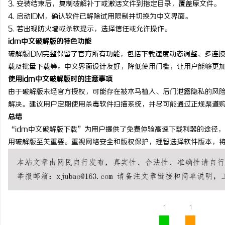
3. 安装结束后，复制破解补丁或激活文件到指定目录，覆盖原文件。
从三楼到公园，从台阶到
4. 启动IDM，确认软件已解除试用限制并切换为中文界面。
5. 若出现防火墙或杀软提示，选择信任或允许操作。
动轮椅如何改变生活
民
idm中文破解版的特色功能
破解版IDM完整保留了官方所有功能，包括下载速度动态调整、多连
载及批量下载等。中文界面设计友好，降低使用门槛，让用户能够更
使用idm中文破解版时的注意事项
由于破解版未经官方授权，可能存在被木马植入、后门泄露隐私的风
解决。建议用户定期使用杀毒软件扫描系统，并尽可能通过正规渠道
总结
“idm中文破解版下载”为用户提供了免费体验高速下载利器的途径，
网
用破解版至关重要。重视网络安全和版权保护，理智选择软件版本，
1
1