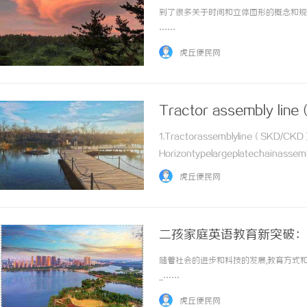
到了很多关于时间和立体图形的概念和规则
……
虎丘便民网
Tractor assembly lin
1.Tractorassemblyline（SKD/CKD
Horizontypelargeplatechainassembl
oilfillingmachines,andotherplatecha
虎丘便民网
二孩家庭英语教育新突破：
随着社会的进步和科技的发展,教育方式和
...……
虎丘便民网