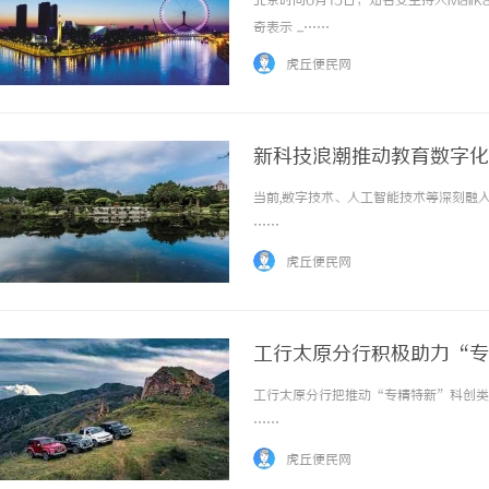
北京时间6月15日，知名女主持人Mali
奇表示 ...……
虎丘便民网
新科技浪潮推动教育数字化
当前,数字技术、人工智能技术等深刻融入
550FC45耐磨改性颗粒：提升耐磨性能
……
虎丘便民网
工行太原分行积极助力“专
工行太原分行把推动“专精特新”科创类企
……
虎丘便民网