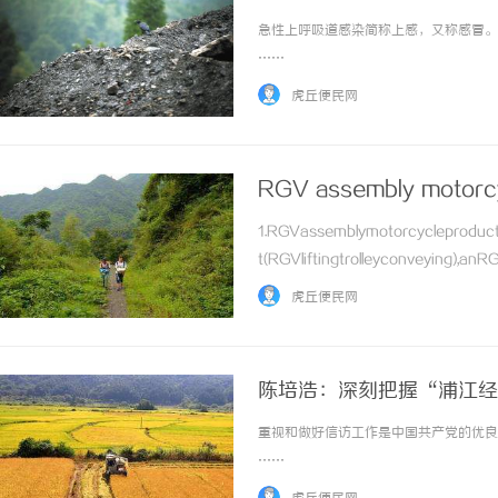
急性上呼吸道感染简称上感，又称感冒。是
……
虎丘便民网
RGV assembly motorcyc
1.RGVassemblymotorcycleproducti
t(RGVliftingtrolleyconveying),anR
...……
虎丘便民网
陈培浩：深刻把握“浦江经
重视和做好信访工作是中国共产党的优良传
……