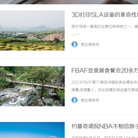
3D打印SLA设备的革命
医疗领域一直是的主要应用领域之一。通
...……
虎丘便民网
FBAF亚食展食餐会20
2023FBAF第17届亚洲国际食品博览
帷幕,成绩喜人。如此规模的食品餐饮展
家和地区1800+企业携上万件新品重磅亮
虎丘便民网
聚在一起,成为全球食品... ...……
约基奇调侃NBA不相信胖