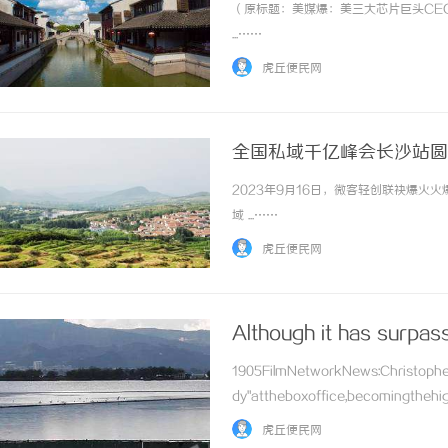
（原标题：美媒爆：美三大芯片巨头CE
...……
虎丘便民网
全国私域千亿峰会长沙站圆
2023年9月16日，微客轻创联袂爆火
域 ...……
虎丘便民网
Although it has surpas
1905FilmNetworkNews:Christoph
dy"attheboxoffice,becomingthehigh
虎丘便民网