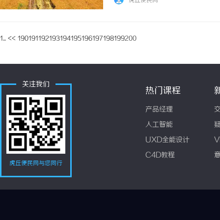
虎丘便民网
1...
<<
190
191
192
193
194
195
196
197
198
199
200
关注我们
热门课程
产品经理
人工智能
UXD全能设计
V
C4D教程
虎丘便民网与您同行