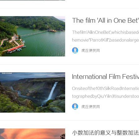
The film 'All in One Bet'
Thefilm'AllinOneBet',whichisbased
hemovie"ParrotKill",basedonalarg
虎丘便民网
International Film Festi
Onsiteofthe10thSilkRoadInternat
tographedbyQiuYilin)Itisunderstoo
虎丘便民网
小数加法的意义与整数加法