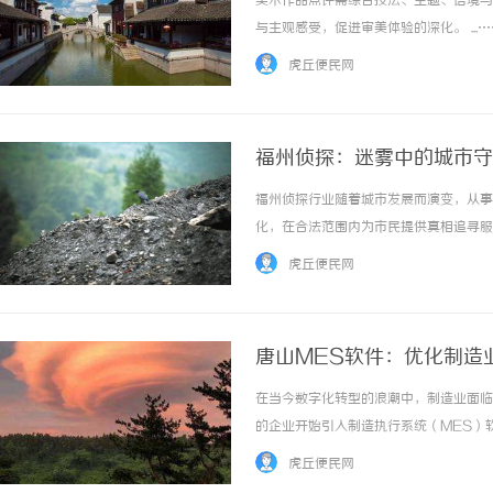
美术作品点评需综合技法、主题、语境与
与主观感受，促进审美体验的深化。 ...…
虎丘便民网
福州侦探：迷雾中的城市守
福州侦探行业随着城市发展而演变，从事
保定橡胶输送带生产厂家
化，在合法范围内为市民提供真相追寻服务。
展前景
虎丘便民网
唐山MES软件：优化制造
在当今数字化转型的浪潮中，制造业面临
的企业开始引入制造执行系统（MES）
现出较强的实力和潜力。本文将深入探讨
虎丘便民网
这一强大的管理工具。一、什么是MES软件？制