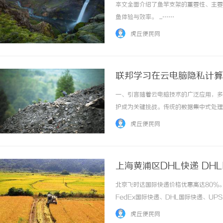
本文全面介绍了鱼竿支架的重要性、主要
鱼体验与效率。 ...……
虎丘便民网
联邦学习在云电脑隐私计算
一、引言随着云电脑技术的广泛应用，多
护成为关键挑战。传统的数据集中式处理
求。联邦学习（FederatedLear
虎丘便民网
与方的数据协同建模，为云电脑的跨租户数据分.
上海黄浦区DHL快递 DH
北京飞时达国际快递价格优惠高达80%
FedEx国际快递、DHL国际快递、U
务。上海黄浦区DHL快递的企业优势与
虎丘便民网
DHL快递在此区域凭借强大的物流网络和高效.