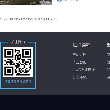
虎丘便民网
1...
<<
9
10
11
12
13
14
15
16
17
18
19
>>
200
关注我们
热门课程
产品经理
人工智能
UXD全能设计
V
C4D教程
虎丘便民网与您同行