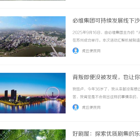
必维集团可持续发展线下沙
业务化落地实践与组织价值
2025年9月16日，由必维集团主办的
在苏州成功举行。本次活动汇聚机械制造
露要求、数智化平台和工具赋能、绿色供
虎丘便民网
业将可持续理念深度融入业务发展提供最新趋势
背叛即便没被发现，也让你
我姓卢，今年36岁了，我从来都没有想
苦，我肯定是不会做出这样的事情来的，
这8年来，老公对我都是很好的，而且我
虎丘便民网
的，但是我却不懂得珍惜这样的生活，偏要出去
好剧屋：探索优质剧集的乐