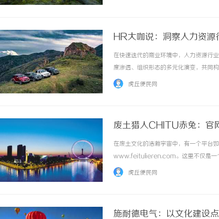
要关注的是其资质与合法性。合法的婚姻调查公
HR大咖说：洞察人力资源
在快速迭代的商业环境中，人力资源行业
度渗透、组织形态的多元化演变，共同构
行业动态的长期追踪与实战经验沉淀，系
虎丘便民网
参考。一、人力资源行业趋势的底层逻辑1、政
废土猎人CHITU赤兔：
在废土文化的浩瀚宇宙中，有一个平台如
www.feitulieren.com。
对于初涉废土文化的探索者来说，http://
虎丘便民网
史背景... ...……
施耐德电气：以文化建设点