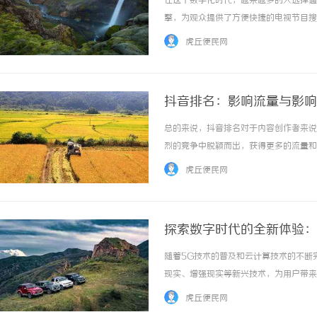
在这个数字化时代，越来越多的人选择通
擎，为观众提供了方便快捷的电视节目搜
电视的官方网站。通过浏览器输入免费搜
虎丘便民网
键词，如电视剧名称、电视台名称等。其次，选
抖音排名：影响流量与影响
总的来说，抖音排名对于内容创作者来说
550FC45耐磨改性颗
烈的竞争中脱颖而出，获得更多的流量和
现。希望每位内容创作者都能在抖音这个舞
虎丘便民网
探索数字时代的全新体验：
随着5G技术的普及和云计算技术的不断
现实、增强现实等新兴技术，为用户带来
质内容，丰富用户选择，提升用户满意度
虎丘便民网
为用户带来全新的数字化娱乐体验。 ...…