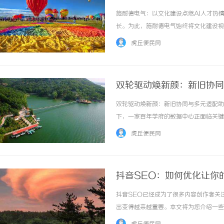
擎”
施耐德电气：以文化建设点燃AI人才热
长。为此，施耐德电气始终将文化建设视
包括：包容、精进、使命、力行、求知、
虎丘便民网
新的文化基石，为员工提供了“包容试错”的创新
双轮驱动焕新颜：新旧协同
双轮驱动焕新颜：新旧协同与多元适配助
下，一家百年学府的数据中心正面临关键
下；新校区新建的高密智算中心，则像“
虎丘便民网
解决方案面对不同场景下的“跨时空”能效升级
抖音SEO：如何优化让你
抖音SEO已经成为了很多内容创作者关
出变得越来越重要。本文将为您介绍一些
抖音SEO优化的核心。确定好与您视频