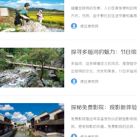
随着互联网的发展，人们在享受便利的同
方式。然而，由于繁忙的生活节奏和高昂
应运而生，为广大观众提供了一个便捷、
虎丘便民网
影、电视剧、综艺节目等内容，用户无需支付任
探寻多瑙河的魅力：11日
多瑙河，这条辉煌悠久的河流，是穿越中
出独特的文化、历史和美食。11日多瑙
了解11日多瑙河缤纷之旅，探寻沿途的
虎丘便民网
的第一站是匈牙利的首都布达佩斯。这座城市以
探秘免费影院：观影新体验
免费影院是近年来备受热议的新型影视观
院，感受观影的乐趣。免费影院的出现，
免费观看各种最新电影、电视剧和综艺节