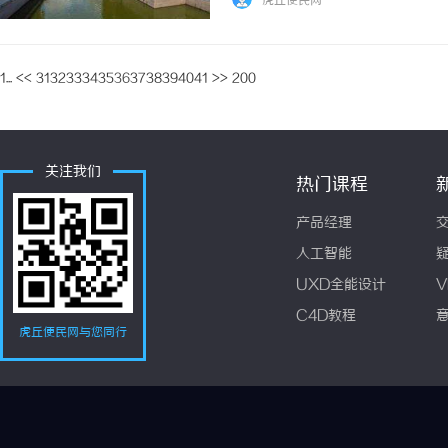
虎丘便民网
越多观众的喜爱。免费影院的内容丰富多样，涵
1...
<<
31
32
33
34
35
36
37
38
39
40
41
>>
200
关注我们
热门课程
产品经理
人工智能
UXD全能设计
V
C4D教程
虎丘便民网与您同行