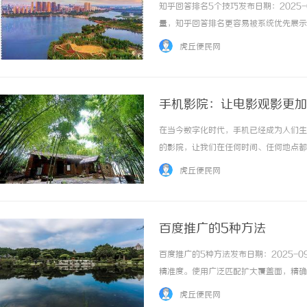
知乎回答排名5个技巧发布日期：2025-
量，知乎回答排名更容易被系统优先展示
知乎用户更愿意看完并互动。参照知乎案
虎丘便民网
荐。主动引导知乎回答互动知乎回答结尾提...
手机影院：让电影观影更加
在当今数字化时代，手机已经成为人们生
的影院，让我们在任何时间、任何地点都
乐趣。首先，手机影院让电影观影更加便
虎丘便民网
随时随地观看喜爱的电影作品。不再受到时间和
百度推广的5种方法
百度推广的5种方法发布日期：2025-0
精准度。使用广泛匹配扩大覆盖面，精确
表现，对高转化词适当提价，低效词降价
虎丘便民网
告内容与落地页信息要高度一致。优化页... 