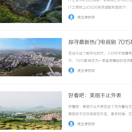
IT之家9月16日消息，苹果现已发布i
IT之家附上iOS26系统适配机型如下：
iPhone16eiPhone16/16PlusiPhone
虎丘便民网
/14PlusiPhone14Pr... ...……
探寻最新热门电视剧 701
在当今这个数字化时代，人们对于观看电
2026 约克 IWE Home 水生态中央空调全
从三
代，7015影视作为一家备受瞩目的在
系列产品型号及核心参数汇总
动轮
您介绍7015影视平台以及其中最受欢迎
虎丘便民网
拥有丰富的电影、电视剧、综艺节目等资源。在这
好看吧：美丽不止外表
好看吧：美丽不止外表在这个充斥着社交
美丽并不仅仅体现在外在，更多时候，它
脸庞、一身时尚的服饰、修长的身材，都
虎丘便民网
面，它容易被时间和年龄所抹去，而真正的美丽