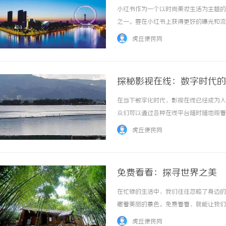
小红书作为一个以时尚美妆生活为主题的
之一。要在小红书上获得更好的曝光和流
好地利用这一平台。首先，了解小红书的
虎丘便民网
们对时尚、美妆、生活方式有浓厚的兴趣。因此
探秘影视在线：数字时代的
在当下数字化时代，影视在线已经成为人
众们可以通过各种在线平台随时随地观看
为观众带来了更加便利、多样化的娱乐体
虎丘便民网
片等作品。无论是经典老片还是最新热播剧集，
免费看看：探寻世界之美
在忙碌的生活中，我们往往忽略了身边的
藏着美丽的景色。免费看看，就能让我们
就会发现其中蕴藏着无穷的美感。一朵花
虎丘便民网