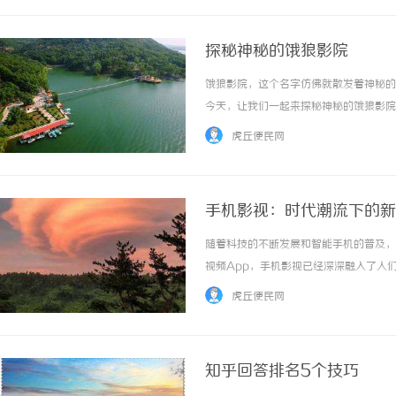
探秘神秘的饿狼影院
饿狼影院，这个名字仿佛就散发着神秘的
今天，让我们一起来探秘神秘的饿狼影院
到它的具体位置，仿佛它就像是一个隐藏
虎丘便民网
那些偶然进入的人，往往会失踪不见。走进饿狼
手机影视：时代潮流下的新
随着科技的不断发展和智能手机的普及，
视频App，手机影视已经深深融入了人
行探讨。手机影视的兴起背景：随着4G
虎丘便民网
或缺的一部分。不论是在公交车上、地铁里还是
知乎回答排名5个技巧