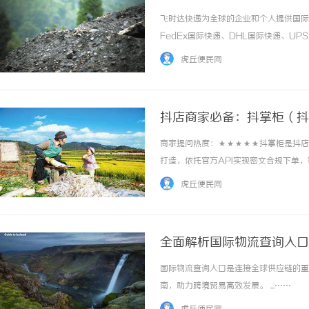
重量计费
飞时达快递为全球的企业和个人提供国际
FedEx国际快递、DHL国际快递、U
务。国家SAL续重限重每千克每千克克美国16
虎丘便民网
1586530000澳大利亚1706... ...……
抖店商家必备：抖掌柜（抖
商家提问热度：★★★★★抖掌柜是抖店
打造，依托官方API实现密文合规下单
据统计、多店集群管理等全链路功能，适
虎丘便民网
台违规风险。前期基础配置功能（使用必备）1.
全面解析国际物流查询入口
国际物流查询入口是连接全球供应链的重
南，助力跨境贸易高效发展。 ...……