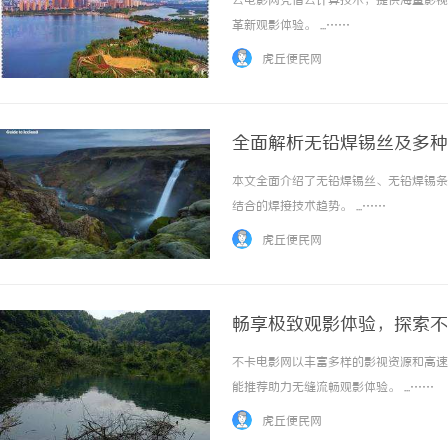
云电影网凭借云计算技术，提供海量影视
革新观影体验。 ...……
虎丘便民网
全面解析无铅焊锡丝及多种
本文全面介绍了无铅焊锡丝、无铅焊锡条
激光切管机：现代制造业的革命性工具
330FE20耐磨改性颗
结合的焊接技术趋势。 ...……
的秘密武器
虎丘便民网
畅享极致观影体验，探索不
不卡电影网以丰富多样的影视资源和高速
能推荐助力无缝流畅观影体验。 ...……
虎丘便民网