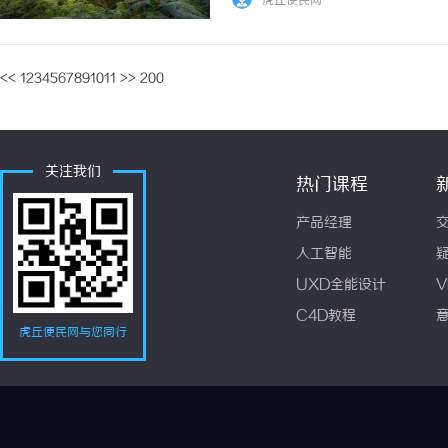
虎丘便民网
<<
1
2
3
4
5
6
7
8
9
10
11
>>
200
关注我们
热门课程
产品经理
人工智能
UXD全能设计
V
C4D教程
虎丘便民网与您同行