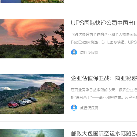
UPS国际快递公司中国出
格,UPS国际快递价格
飞时达快递为全球的企业和个人提供国际
FedEx国际快递、DHL国际快递、U
务。UPSExpressSaverNon-D
虎丘便民网
市场价80%，附加费咨... ...……
企业估值保卫战：商业秘密
在商业竞争日益激烈的今天，很多企业把
的"隐形杀手"——商业秘密泄露。客户
损失往往比专利侵权严重十倍，却最难挽
虎丘便民网
前帮你织一张"法律防护网"，让那些想动歪心思
邮政大包国际空运水陆路S