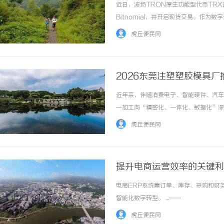
近日，波场TRON原生功能型代币TR
Bitnomial，并开启现货交易。作
道，也向市场传递出一个值得关注的信号
虎丘便民网
资产行业的发展重心不断演变。从关注单一资产价
2026东莞注塑塑胶模具
近年来，伴随消费电子、智能硬件、汽车
一加工向“精密化、一体化、数据化”深
质、成本与上市周期。在东莞这一全球知
虎丘便民网
采购方而言，选型决策变得愈发复杂：除了模具
提升电商运营效率的关键利
电商ERP系统集订单、库存、采购和财
智能化数字转型。 ...……
虎丘便民网