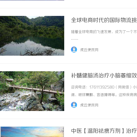
全球电商时代的国际物流挑
随着全球电商的飞速发展，成为了一个不可
……
虎丘便民网
补髓健脑汤治疗小脑萎缩效
咨询电话：17611392580（同微
调、眼球震颤、言语障碍等。这种疾病病
独特的优势，通过辨证论治，一人一方的
虎丘便民网
主要症状有:下肢无力，行走不稳，平衡能力差，
中医【温阳祛痹方剂】治疗