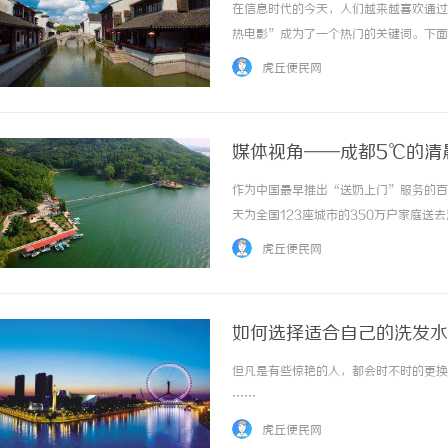
在信息时代的今天，人们越来越喜欢通过
热电影”成为了一个热门的关键词。下面将
为观众提供免费在线观影服务。无论你是
虎丘便民网
求。而且，无需下载或安装任何软件，只需打..
媒体视角——成都5℃的清
暖化了？
作为中国最早推出“送奶上门”服务的百
天为全国123座城市的350万户家庭送
面新闻》、《消费日报》等主流媒体以《
虎丘便民网
题，深入报道了光明随心订订户与送奶员之间双.
如何选择适合自己的洗发水
但凡是有些惊艳的人，都会时不时的更换，
……
虎丘便民网