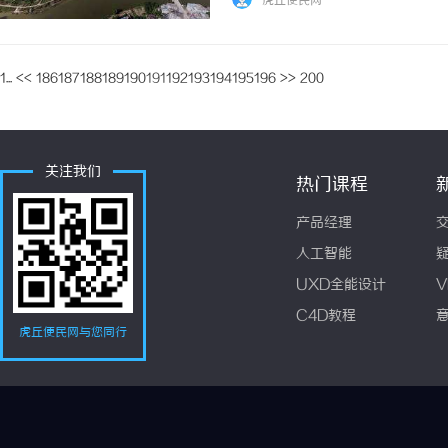
虎丘便民网
1...
<<
186
187
188
189
190
191
192
193
194
195
196
>>
200
关注我们
热门课程
产品经理
人工智能
UXD全能设计
V
C4D教程
虎丘便民网与您同行