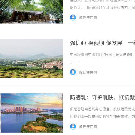
连日来，受寒潮影响，多地迎来降雪天气
随心订、门店销售各个环节齐心协力，保
流进了人们心间。多措并举，确保奶牛过
虎丘便民网
一个健康暖和的冬季，光明乳业旗下牧场的工作
强信心 稳预期 促发展｜
中国经济网中山11月2日讯（记者朱晓航
探索金牌影院：打造极致观影体验的
...……
典范
虎丘便民网
防晒乳：守护肌肤，抵抗紫
你是否经常感到身心疲惫，肌肤暗黄无光
让我们来一起揭秘防晒乳的神奇功效，为
让我们了解一下紫外线是如何侵害肌肤的
虎丘便民网
一种，能够深层渗透至皮肤底层，使皮肤的弹力