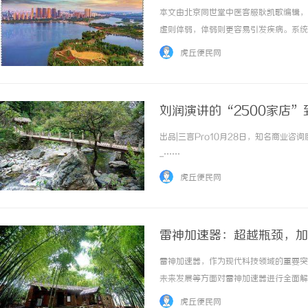
本文由北京同世堂中医客服耿凯歌编辑，联
虚则体弱，体弱则更容易引发疾病。系统
肾是治疗系统性硬皮病的重要方法之一温
虎丘便民网
的目的。常用的温阳补肾药物有淫羊蓉、巴戟..
刘润演讲的“2500家店
出品|三言Pro10月28日，知名商业
...……
虎丘便民网
雷神加速器：超越瓶颈，加
雷神加速器，作为现代科技领域的重要突
未来发展等方面对雷神加速器进行全面解
加和量子纠缠等特性，极大地提高了计算
虎丘便民网