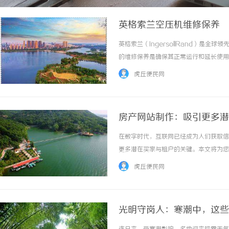
英格索兰空压机维修保养
英格索兰（IngersollRand）是
的维修保养是确保其正常运行和延长使用
气阀和曲轴。确保这些元件的密封性和清
虎丘便民网
以确保机器运行时的最佳性能。其次，注意空压.
房产网站制作：吸引更多潜
在数字时代，互联网已经成为人们获取信
更多潜在买家与租户的关键。本文将为您
一、精心设计网站版面首先，一个好的房
虎丘便民网
览和筛选。同时，网站的配色和排版也要符合行
光明守岗人：寒潮中，这些