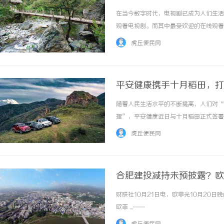
在当今数字时代，电视剧已成为人们生活
观看电视剧。而其中最受欢迎的在线观看
剧的平台。它集合了众多热门电视剧资源
虎丘便民网
在9649电影网找到。这让观众们不再局限于电
平安健康携手十月稻田，打
随着人民生活水平的不断提高，人们对“
理”，平安健康近日与十月稻田正式签署
营养管理，为广大用户提供更加安全有效
虎丘便民网
的健康管理服务相结合，以服务包形式组合成健
合肥建投减持未预披露？欧
财联社10月21日电，欧菲光10月20
欧菲 ...……