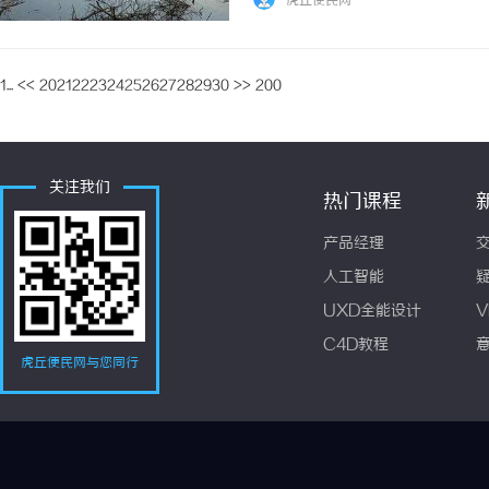
虎丘便民网
作品。通过搜索功能，观众可以快速找到心仪的
1...
<<
20
21
22
23
24
25
26
27
28
29
30
>>
200
关注我们
热门课程
产品经理
人工智能
UXD全能设计
V
C4D教程
虎丘便民网与您同行