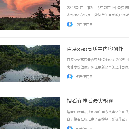
2828影院，作为当今电影产业中备受
家影院不仅仅是一处简单的电影放映场所
的视听盛宴。首先，2828影院所拥有
虎丘便民网
和震撼的杜比环绕音响系统，为观众带来身临其.
百度seo高质量内容创作
百度seo高质量内容创作time：2025-1
高信息价值度，保证更新频率3.提升百度
描述百度seo百度原创百度信息百度爬虫百度
虎丘便民网
搜看在线看最火影视
搜看在线看最火影视在当今数字化的时代
台。搜看在线汇集了各种热门影视作品，
上映的影片，搜看在线都能满足观众的各