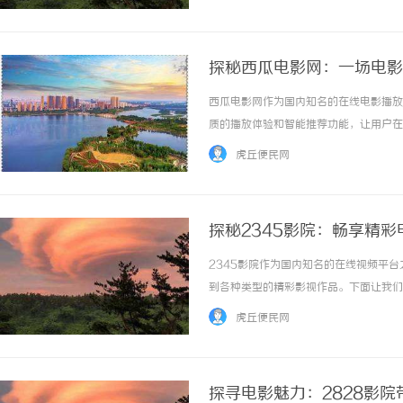
的美。其次，内在的美学是更加深入的层次。一
探秘西瓜电影网：一场电影
西瓜电影网作为国内知名的在线电影播放
质的播放体验和智能推荐功能，让用户在
如何成为众多影迷心中的“网红”。西瓜
虎丘便民网
是最新上映的大片、经典老片还是独立制作的艺
探秘2345影院：畅享精彩
2345影院作为国内知名的在线视频平
到各种类型的精彩影视作品。下面让我们
影视库，涵盖了各种类型的电影和电视剧
虎丘便民网
的喜好选择想要观看的影片，无需受限于电影院的
探寻电影魅力：2828影