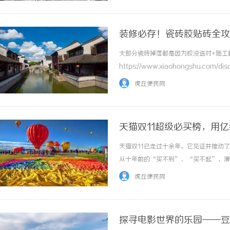
装修必存！瓷砖胶贴砖全攻
大部分瓷砖掉落都是因为胶没选对+施工
https://www.xiaohongshu.com/d
source=webshare&xhsshare=pc
虎丘便民网
...……
天猫双11超级必买榜，用
天猫双11已走过十余年。它见证并推动
从十年前的“买不到”、“买不起”，演
包围下，购物不再是简单的价格比较，而
虎丘便民网
陷于“选择悖论”的困扰——选项越多，做出满
探寻电影世界的乐园——豆