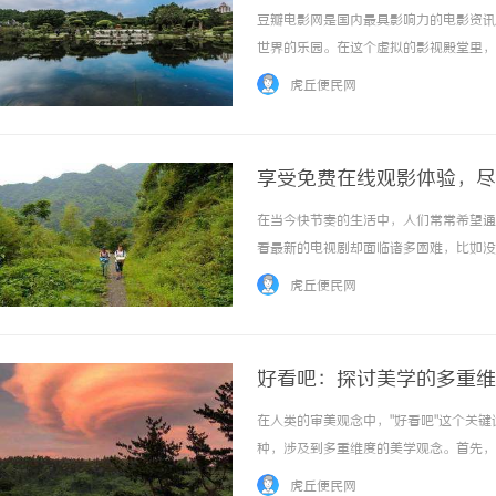
豆瓣电影网是国内最具影响力的电影资讯
世界的乐园。在这个虚拟的影视殿堂里，
豆瓣电影网的首页设计简洁大方，用户友
虎丘便民网
部电影都有详细的资料介绍，包括导演、演员、
享受免费在线观影体验，尽
在当今快节奏的生活中，人们常常希望通
看最新的电视剧却面临诸多困难，比如没
一站式解决方案，让您轻松畅享最新电视
虎丘便民网
打造优质的观影体验。通过sou电影，您可以随
好看吧：探讨美学的多重维
在人类的审美观念中，"好看吧"这个关
种，涉及到多重维度的美学观念。首先，
位令人赞叹的美女，都可以让人产生"好
虎丘便民网