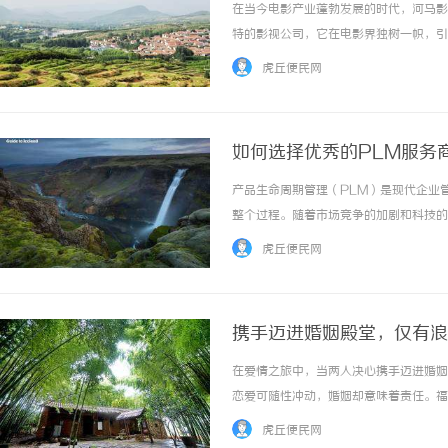
在当今电影产业蓬勃发展的时代，河马影
特的影视公司，它在电影界独树一帜，引
马影视公司的诞生可以追溯到十年前，一
虎丘便民网
波逐流，于是决定创办一家与众不同的影视公司
如何选择优秀的PLM服务
产品生命周期管理（PLM）是现代企业
整个过程。随着市场竞争的加剧和科技的
竞争力。本文将深入探讨PLM服务商的
虎丘便民网
商的定义和重要性PLM服务商是专门提供与产品
携手迈进婚姻殿堂，仅有浪
在爱情之旅中，当两人决心携手迈进婚姻
恋爱可随性冲动，婚姻却意味着责任。福
姻中长久相伴，婚前就务必深入探讨一些
虎丘便民网
是以结婚为目的，拥有一个属于自己的家便是顺