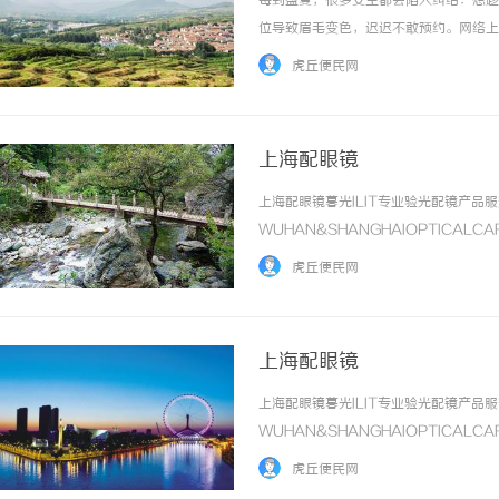
每到盛夏，很多女生都会陷入纠结：想趁
位导致眉毛变色，迟迟不敢预约。网络上
汗多很难留住颜色。其实四季纹眉各有优
虎丘便民网
能做出留色均匀、自然持久的原生眉。今天结合
上海配眼镜
上海配眼镜暮光ILIT专业验光配镜产
中医治疗干燥综合征，吃什么药好？
万山牌
WUHAN&SHANGHAIOPTICAL
球与无
于武汉与上海设有4家门店。以完整验光
虎丘便民网
高专业度与高性价比；覆盖儿童... ...……
上海配眼镜
上海配眼镜暮光ILIT专业验光配镜产
WUHAN&SHANGHAIOPTICAL
于武汉与上海设有4家门店。以完整验光
虎丘便民网
高专业度与高性价比；覆盖儿童... ...……