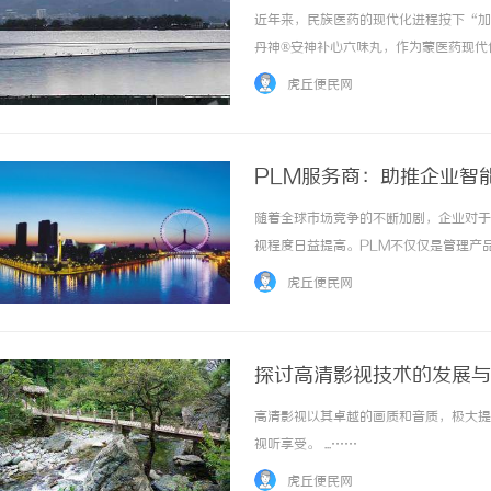
近年来，民族医药的现代化进程按下“加
丹神®安神补心六味丸，作为蒙医药现代
医药“传承与创新”理念的生动范本。在
虎丘便民网
心六味丸更是成为了焦点之一。江苏省... ..
PLM服务商：助推企业智
随着全球市场竞争的不断加剧，企业对于产品生
视程度日益提高。PLM不仅仅是管理产
关系的关键。因此，选择一个合适的PL
虎丘便民网
服务商的定义、作用、选择标... ...……
探讨高清影视技术的发展与
高清影视以其卓越的画质和音质，极大提
视听享受。 ...……
虎丘便民网