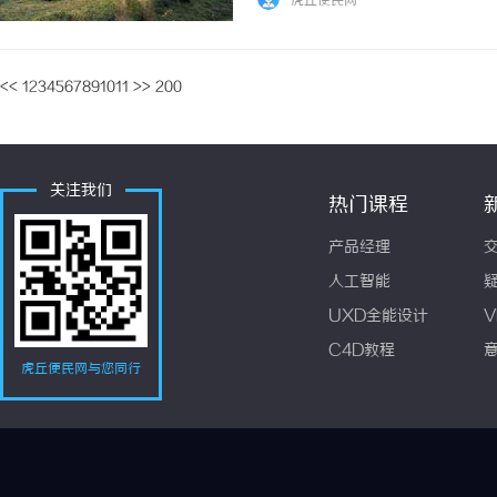
虎丘便民网
特性及应用，并为您推荐一些值得信赖的PEEK
<<
1
2
3
4
5
6
7
8
9
10
11
>>
200
关注我们
热门课程
产品经理
人工智能
UXD全能设计
V
C4D教程
虎丘便民网与您同行