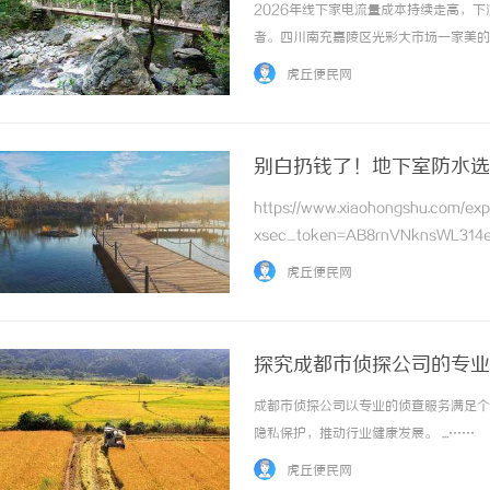
2026年线下家电流量成本持续走高，
者。四川南充嘉陵区光彩大市场一家美的
线下特色场景，把国家级极地科考背书转
虎丘便民网
制路径。走进这家门店，没有铺天盖地的降价海
别白扔钱了！地下室防水选
https://www.xiaohongshu.com/ex
xsec_token=AB8rnVNknsWL314
算一笔账：普通地下室防水做一次大几千，三
虎丘便民网
探究成都市侦探公司的专业
成都市侦探公司以专业的侦查服务满足个
隐私保护，推动行业健康发展。 ...……
虎丘便民网