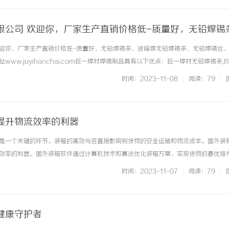
公司 ​欢迎你，厂家生产直销价格低-质量好，​无铅焊锡
条，无铅焊锡丝，无铅锡丝等焊接产品
迎你，厂家生产直销价格低-质量好，无铅焊锡条，波峰焊无铅焊锡条，无铅焊锡丝
ww.juyihanchai.com巨一焊材焊锡制品具有以下优点：巨一焊材无铅焊锡条,
锡条,符合企业出厂标准。巨一焊材无铅焊锡丝焊接时润湿性好，上锡速度快；巨一焊
时间：2023-11-08
|
阅读：79
|
巨一... ...……
提升物流效率的利器
是一个关键的环节。装箱的高效与否直接影响到货物的安全运输和物流成本。国外装
效率的利器。国外装箱软件通过计算机技术和算法优化装箱方案，实现货物的最优排
的浪费。与传统的手工装箱相比，国外装箱软件具有以下优势。首先，国外装箱软件
时间：2023-11-07
|
阅读：79
|
自动生成最佳的装箱方案。它可... ...……
健康守护者