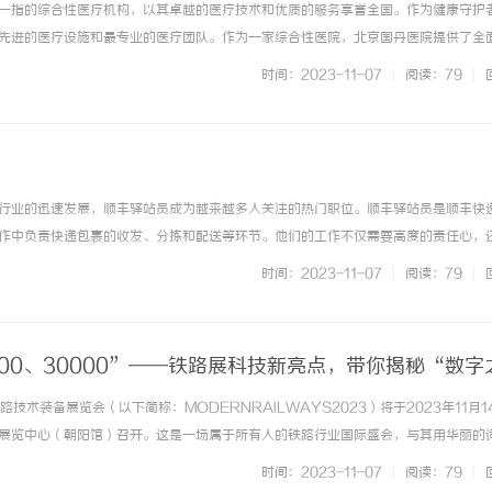
一指的综合性医疗机构，以其卓越的医疗技术和优质的服务享誉全国。作为健康守护
先进的医疗设施和最专业的医疗团队。作为一家综合性医院，北京国丹医院提供了全
科、妇产科、儿科、眼科、口腔科等多个专业领域。无论是常见疾病的治疗还是复杂
时间：2023-11-07
|
阅读：79
|
高水平的医疗解决方案。除了先... ...……
行业的迅速发展，顺丰驿站员成为越来越多人关注的热门职位。顺丰驿站员是顺丰快
作中负责快递包裹的收发、分拣和配送等环节。他们的工作不仅需要高度的责任心，
沟通技巧。作为一名顺丰驿站员，你将享受到以下待遇：1.灵活的工作时间：顺丰驿
时间：2023-11-07
|
阅读：79
|
情况进行调整。2.良好的... ...……
、300、30000”——铁路展科技新亮点，带你揭秘“数字
技术装备展览会（以下简称：MODERNRAILWAYS2023）将于2023年11月14
展览中心（朝阳馆）召开。这是一场属于所有人的铁路行业国际盛会，与其用华丽的
印象深刻，让我们一起来看看关于MODERNRAILWAYS2023的“数字展示”
时间：2023-11-07
|
阅读：79
|
 ...……