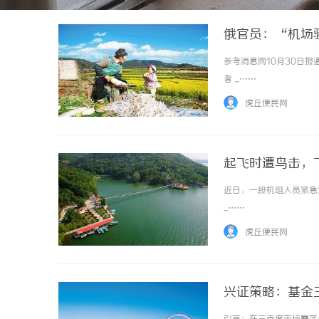
俄官员：“机场
参考消息网10月30日
者 ...……
虎丘便民网
起飞时遭鸟击，
近日，一段机组人员紧急
...……
虎丘便民网
兴证策略：基金