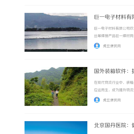
巨一电子材料有限
波峰焊无铅焊锡
巨一电子材料有限公司欢
丝等焊接产品巨一焊材网址w
质量好。巨一焊材无铅焊
虎丘便民网
焊锡条再焊锡时不会溅弹松香；
国外装箱软件：
在现代物流行业中，装箱
应运而生，成为提升物流
最大限度地减少运输空间
虎丘便民网
据货物的尺寸、重量和特性，
北京国丹医院：