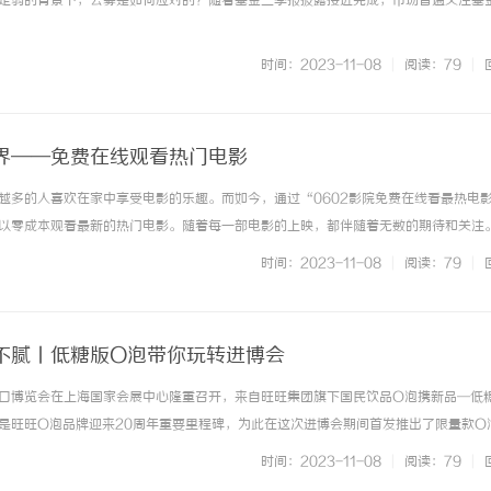
走弱的背景下，公募是如何应对的？随着基金三季报披露接近完成，市场普遍关注基金的 
时间：2023-11-08
|
阅读：79
|
界——免费在线观看热门电影
越多的人喜欢在家中享受电影的乐趣。而如今，通过“0602影院免费在线看最热电
软件开发商，究竟藏着
550FC45耐磨改性颗粒：提升耐磨性能
以零成本观看最新的热门电影。随着每一部电影的上映，都伴随着无数的期待和关注
最新的电影作品，并与朋友、家人一起分享观影的体验。然而，有时候由于时间和地
时间：2023-11-08
|
阅读：79
|
错过了首映式的机会。这时... ...……
不腻丨低糖版O泡带你玩转进博会
口博览会在上海国家会展中心隆重召开，来自旺旺集团旗下国民饮品O泡携新品—低
是旺旺O泡品牌迎来20周年重要里程碑，为此在这次进博会期间首发推出了限量款O
O泡经典广告歌曲“给我O泡我要抱抱~”魔性洗脑旋律以及趣味互动游戏玩法，使旺
时间：2023-11-08
|
阅读：79
|
气王之一。O泡首亮相进... ...……