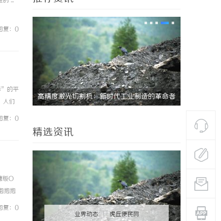
...
回复：0
影”的平
高精度激光切割机：新时代工业制造的革命者
贝净 AC 国际医疗实
。人们
全解析
点的限
回复：0
精选资讯
糖版O
泡抱抱
旺O泡
回复：0
业界动态
|
虎丘便民网