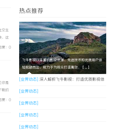
热点推荐
社交生
块，这
、手
回复：0
飞牛影视以丰富的影视资源、先进技术和优质用户体
验脱颖而出，致力于为观众打造高效、【....】
[业界动态]
深入解析飞牛影视：打造优质影视体
论你是
下载的
验的先锋平台
[业界动态]
，累积
回复：0
[业界动态]
[业界动态]
[业界动态]