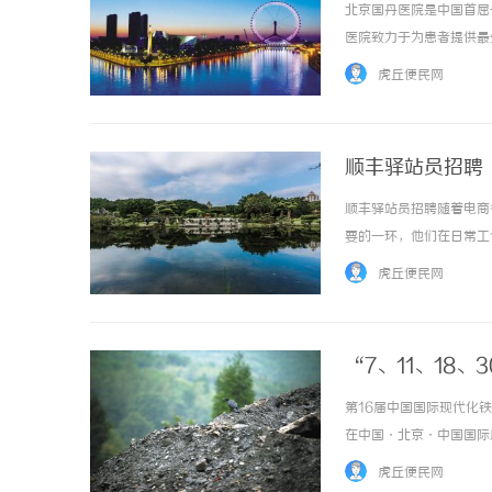
北京国丹医院是中国首屈
医院致力于为患者提供最
疗服务，涵盖了内科、外
虎丘便民网
例的诊断，该医院都能够提供
顺丰驿站员招聘
顺丰驿站员招聘随着电商
要的一环，他们在日常工
灵活的动手能力和良好的
虎丘便民网
时间相对灵活，可以根据个人
“7、11、18
谜” !
第16届中国国际现代化铁路
在中国·北京·中国国际
摹，不如用准确的数据让人
虎丘便民网
30000+平方米共计300...