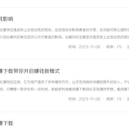
其影响
主要特征是皮肤上出现白色的斑块。这些斑块会影响患者的外貌，也可能对其心理和
介绍白癜风的常见症状以及对患者的影响。白癜风的主要症状是皮肤上出现白色的斑
少或完全丧失导致的。这些斑块可能出现在身体的任何部位，但常见的部位包括面部
时间：2023-11-06
|
阅读：79
|
和形状各不相同，有些可能只有几... ...……
赚下载带你开启赚钱新模式
松赚钱的应用，它为用户提供了多种赚钱方式，让你在闲暇时间赚取额外的收入。不
妈，只需要一部手机和一点时间，就能够利用趣闲赚下载轻松实现赚钱梦想。趣闲赚
作。一方面，你可以通过完成在线调查问卷、试玩游戏、下载APP等任务来赚取积分
时间：2023-11-06
|
阅读：79
|
的现金或礼品。另一方面，趣... ...……
赚下载