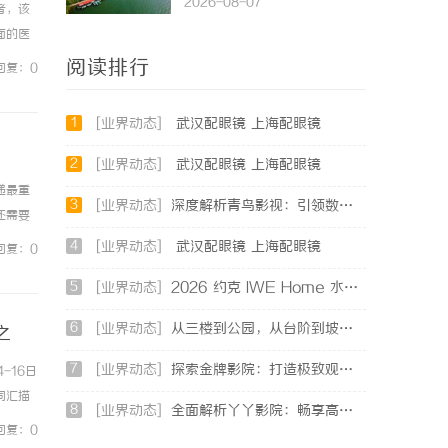
2026-08-07
者，该
面的医
疑难病
阅读排行
回复：0
1
[业界动态]
武汉配眼镜 上海配眼镜
2
[业界动态]
武汉配眼镜 上海配眼镜
递最重
3
[业界动态]
深度解析青鸟影视：引领数字娱乐平台革新的先锋力量
还需要
站员工作
4
[业界动态]
武汉配眼镜 上海配眼镜
回复：0
5
[业界动态]
2026 约克 IWE Home 水生态中央空调全系列产品型号及核心参数汇总
6
[业界动态]
从三楼到公园，从台阶到坡道，一部高续航电动轮椅如何改变生活
之
7
[业界动态]
探索金牌影院：打造极致观影体验的现代影院典范
-16日
词汇描
8
[业界动态]
全面解析丫丫影院：畅享高清影视盛宴的最佳选择
吧！
回复：0