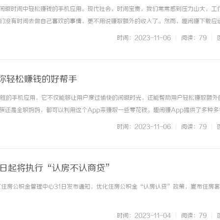
闲暇时间中轻松赚钱的手机应用。现代社会，时间宝贵，我们常常感到压力山大，工
们没有时间去做自己喜欢的事情，更不用说赚取额外的收入了。然而，趣闲赚下载应
能放松身心，又能赚钱的机会。趣闲赚下载有着丰富多样的任务和活动，让您在碎片
时间：2023-11-06
|
阅读：79
|
排队、等人、午休时间，只要你拥... ...……
让你轻松赚钱的好帮手
入胜的手机应用，它不仅能够让用户度过愉快的闲暇时光，还能帮助用户轻松赚取额外
族还是全职妈妈，都可以利用这个App来赚取一些零花钱。趣闲赚App提供了多种多
丰富多样的任务市场，用户可以选择适合自己的任务进行完成。这些任务包括下载Ap
时间：2023-11-06
|
阅读：79
|
完成任务后用户将获得相... ...……
1日起将执行“认房不认商贷”
北京住房公积金管理中心31日发布通知，优化住房公积金“认房认贷”政策，宣布住房
时间：2023-11-04
|
阅读：79
|