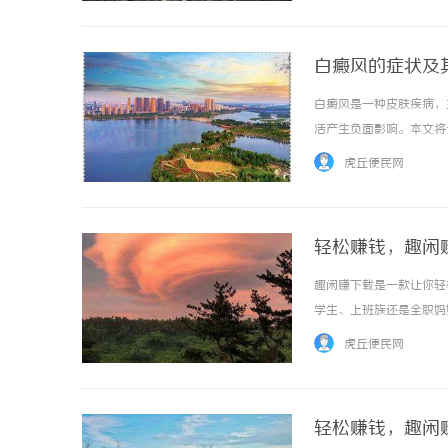
白癜风的症状及
白癜风是一种皮肤疾病，
活产生负面影响。本文将
是由于皮肤中的黑色素减
虎丘便民网
臂、躯干和腿部。斑块的大小
轻松赚钱，趣闲
趣闲赚下载是一款让你轻
学生、上班族还是全职妈
赚钱方式多样且简单易操
虎丘便民网
一定的积分后即可兑换成真实
轻松赚钱，趣闲