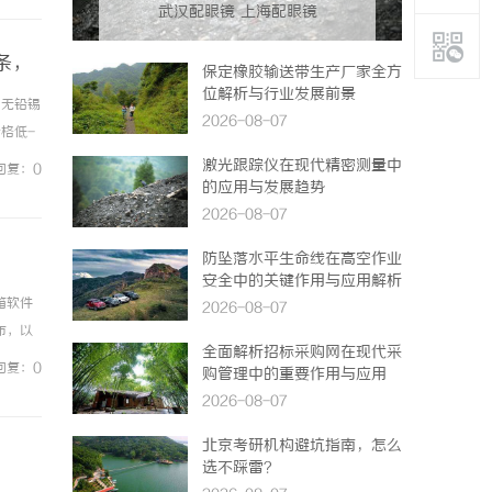
武汉配眼镜 上海配眼镜
条，
保定橡胶输送带生产厂家全方
位解析与行业发展前景
，无铅锡
2026-08-07
价格低-
材无铅
激光跟踪仪在现代精密测量中
回复：0
的应用与发展趋势
2026-08-07
防坠落水平生命线在高空作业
安全中的关键作用与应用解析
箱软件
2026-08-07
布，以
全面解析招标采购网在现代采
能够根
回复：0
购管理中的重要作用与应用
2026-08-07
北京考研机构避坑指南，怎么
选不踩雷？