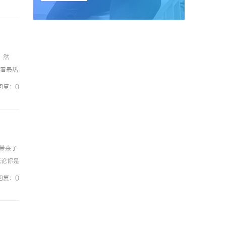
。然
线看最热
，它汇集
回复：0
带来了
无论你是
影视的
回复：0