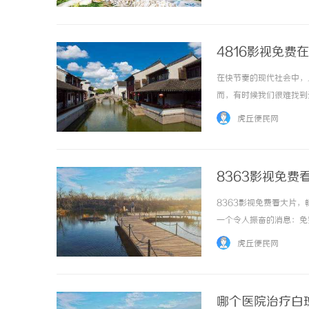
4816影视免费
在快节奏的现代社会中，
而，有时候我们很难找到
电影的平台，我们可以随
虎丘便民网
了各类电影资源，无论是动作
8363影视免费
8363影视免费看大片
一个令人振奋的消息：免
喜欢动作片、爱情片、科
虎丘便民网
网址，即可立即进入电影的世界
哪个医院治疗白