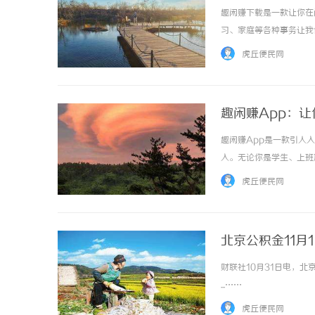
趣闲赚下载是一款让你在
习、家庭等各种事务让我
生，为我们提供了一个既
虎丘便民网
间里进行。无论是等公交车、
趣闲赚App：
趣闲赚App是一款引人
入。无论你是学生、上班
钱方式。首先，它有一个
虎丘便民网
看广告、填写问卷调查等等，
北京公积金11月
财联社10月31日电，
...……
虎丘便民网