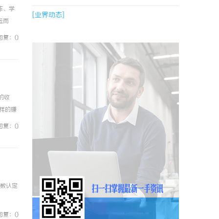
作、学
[业界动态]
运而
化的时
回复：0
的收
样的赚
p、观
回复：0
套数认定
回复：0