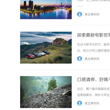
引言：在三季度市场震荡
……
虎丘便民网
探索最新电影世
在当今数字化时代，越来
购买商标：企业品牌布局的关键策略
揭秘！专业充电桩项目
台，观众们可以随时随地
哪些行业秘诀？
渴望能够第一时间观看到
虎丘便民网
制，观众们无法亲临电影院，
口感清爽、好喝
近日，第六届中国国际进
泡亮相展会。同时今年也
音乐礼盒，以其广为传唱
虎丘便民网
120平米展台成进博会现场人