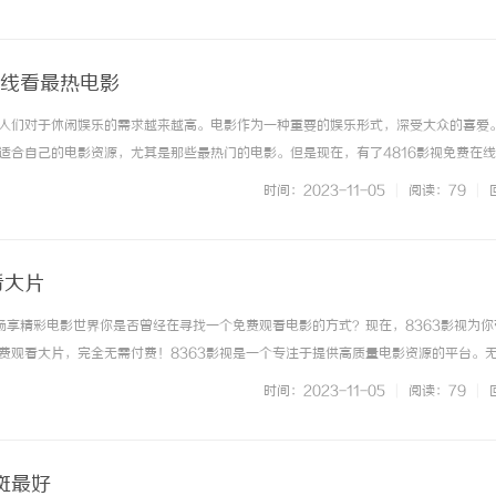
在线看最热电影
人们对于休闲娱乐的需求越来越高。电影作为一种重要的娱乐形式，深受大众的喜爱
适合自己的电影资源，尤其是那些最热门的电影。但是现在，有了4816影视免费在
时随地畅享最新最热门的电影作品。4816影视是一家提供免费在线观看电影的平台
时间：2023-11-05
|
阅读：79
|
片、爱情片还是科幻片，... ...……
看大片
，畅享精彩电影世界你是否曾经在寻找一个免费观看电影的方式？现在，8363影视为你
费观看大片，完全无需付费！8363影视是一个专注于提供高质量电影资源的平台。
幻片、悬疑片还是喜剧片，8363影视都能满足你的需求。只需在浏览器中输入8363
时间：2023-11-05
|
阅读：79
|
。为了方便... ...……
斑最好