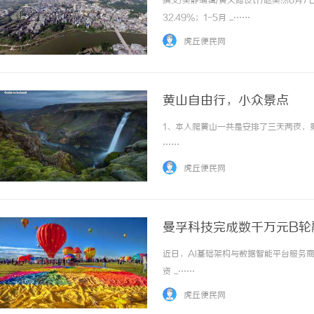
撰文/吴静编辑/黄大路设计/赵昊然6月
32.49%；1-5月 ...……
虎丘便民网
黄山自由行，小众景点
1、本人爬黄山一共是安排了三天两夜，第
……
虎丘便民网
曼孚科技完成数千万元B轮
近日，AI基础架构与数据智能平台服务
资 ...……
虎丘便民网