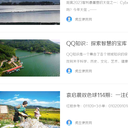
距离2023智利最重要的大促之一：Cyb
吗？今年大促 ...……
虎丘便民网
QQ知识：探索智慧的宝库
QQ知识是一个集合了各个领域知识的综
找到关于科学、历史、文化、艺术、健康
社区，让用户们可以互相分享自己所了解
虎丘便民网
者，他们通过发布文章、回答问题等方式，为用
袁启晨双色球114期：一注6
红胆参考：01109+3小单：010209101819
虎丘便民网