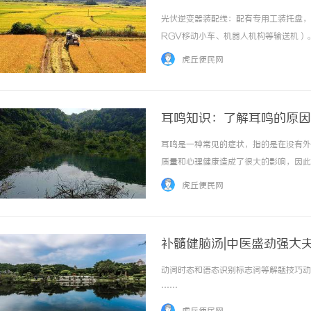
光伏逆变器装配线：配有专用工装托盘，
RGV移动小车、机器人机构等输送机）
伏逆变器配线：可根据客户需求定制。欢
虎丘便民网
产品和服务，可根据客户要求进行定制。我们专
耳鸣知识：了解耳鸣的原因
耳鸣是一种常见的症状，指的是在没有外
质量和心理健康造成了很大的影响，因此
括以下几种情况：1.健康问题：耳鸣可
虎丘便民网
压、心血管疾病、甲状腺问题等身体疾病也可能
补髓健脑汤|中医盛劲强大
动词时态和语态识别标志词等解题技巧动词
……