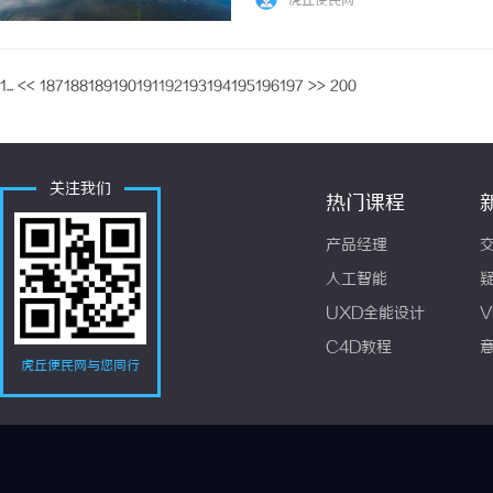
虎丘便民网
1...
<<
187
188
189
190
191
192
193
194
195
196
197
>>
200
关注我们
热门课程
产品经理
人工智能
UXD全能设计
V
C4D教程
虎丘便民网与您同行