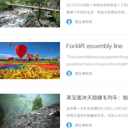
SEAERA创始人朱桂余很早就进入了东
撤掉了印尼的业务，转战马来西亚市场。
都转到了马来西亚、泰国和越南这几个国
虎丘便民网
销售的想法，他告诉雨果跨境：“在印尼市场做
Forklift assembly line
Theassemblylineisequippedwithspe
ypeplatechainconveyor).Acompletepr
虎丘便民网
美宝莲冲天翘睫毛列车：前方
和友打造沉浸式主题装置
全球第一大彩妆品牌MAYBELLINE
共同打造冲天翘睫毛列车。列车以长沙文
消费者眼前一亮的全新体验同时，彰显M
虎丘便民网