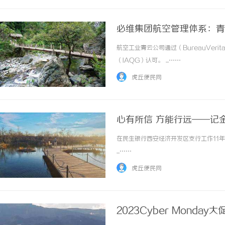
必维集团航空管理体系：青
航空工业青云公司通过（BureauVeri
（IAQG）认可。 ...……
虎丘便民网
心有所信 方能行远——记
在民生银行西安经济开发区支行工作11年
...……
虎丘便民网
2023Cyber Mond