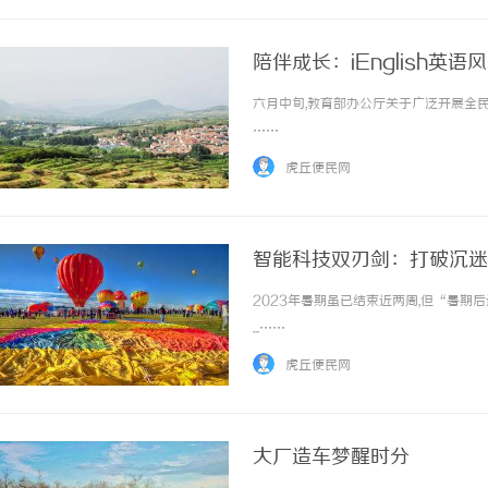
陪伴成长：iEnglish英
六月中旬,教育部办公厅关于广泛开展全民终
……
虎丘便民网
智能科技双刃剑：打破沉迷
2023年暑期虽已结束近两周,但“暑期
...……
虎丘便民网
大厂造车梦醒时分