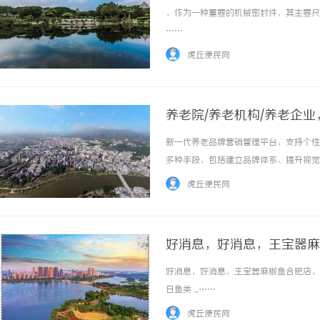
，作为一种重要的机械密封件，其主要尺寸
……
虎丘便民网
养老院/养老机构/养老企
新一代养老品牌营销管理平台，支持个性
多种手段，包括建立品牌体系、提升视觉
站、轻量商业广告、网站、小程序、AP
虎丘便民网
从而扩大市场份额。 ...……
好消息，好消息，王宝器麻
好消息，好消息，王宝器麻椒鱼合肥店，9月
日鱼类 ...……
虎丘便民网