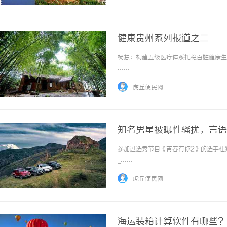
健康贵州系列报道之二
杨慧：构建五级医疗体系托稳百姓健康生活
……
虎丘便民网
知名男星被曝性骚扰，言语
参加过选秀节目《青春有你2》的选手杜
...……
虎丘便民网
海运装箱计算软件有哪些?