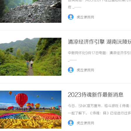
咨询微信：A0512077经过温阳祛
疼 ...……
虎丘便民网
清凉经济作引擎 湖南沅陵
中新网怀化9月17日电题：清凉经济作
550FC45耐磨改性颗
...……
虎丘便民网
2023侍魂新作最新消息
今日，SNK官方宣布，格斗游戏《侍魂
一起了解下。《侍魂：晓》已经进行过多
不过SNK表示“通过今年2月的测试，
虎丘便民网
到了一些问题。为了保证玩家们的良好体验，决定