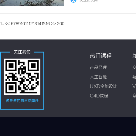
虎丘便民网
1...
<<
6
7
8
9
10
11
12
13
14
15
16
>>
200
关注我们
热门课程
产品经理
人工智能
UXD全能设计
V
C4D教程
虎丘便民网与您同行