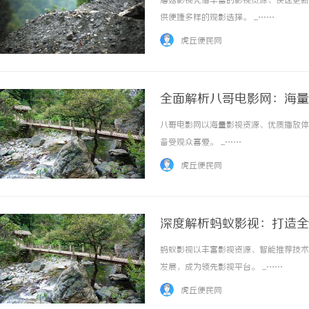
蘑菇影视凭借丰富的影视资源、快速更新
供便捷多样的观影选择。 ...……
虎丘便民网
全面解析八哥电影网：海量
八哥电影网以海量影视资源、优质播放体
购买商标：企业品牌布局的关键策略
揭秘！专业充电桩项目软
备受观众喜爱。 ...……
哪些行业秘诀？
虎丘便民网
深度解析蚂蚁影视：打造全
蚂蚁影视以丰富影视资源、智能推荐技术
发展，成为领先影视平台。 ...……
虎丘便民网