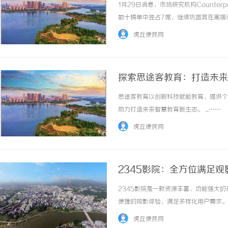
1月29日消息，市场研究机构Counter
前十榜单中独占7席，继续巩固其在高端市
为全球市场最畅销的智能手机产品线。图片来
虎丘便民网
来自苹果... ...……
探索思途客教育：打造未来
思途客教育以创新科技赋能教育，提供个
助力打造未来智慧教育新生态。 ...……
虎丘便民网
2345影院：全方位满足
2345影院是一款资源丰富、功能强大
便捷的观影体验，满足多样化用户需求。 .
虎丘便民网