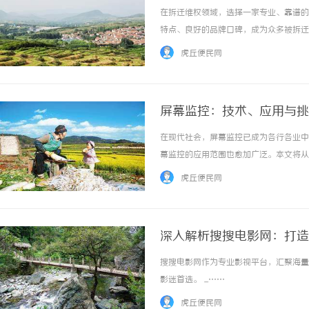
在拆迁维权领域，选择一家专业、靠谱的
特点、良好的品牌口碑，成为众多被拆迁
模式粗放，单兵作战难以应对行政诉讼、
虎丘便民网
场上律所良莠不齐，百姓难以通过直观方式判断
屏幕监控：技术、应用与挑
在现代社会，屏幕监控已成为各行各业中
幕监控的应用范围也愈加广泛。本文将从
探讨屏幕监控的方方面面。一、什么是屏
虎丘便民网
时监控和记录的一种技术。这项技术可以记录用
深入解析搜搜电影网：打造
搜搜电影网作为专业影视平台，汇聚海量
影迷首选。 ...……
虎丘便民网