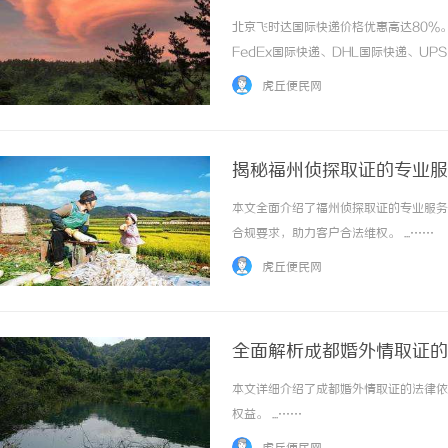
格，上飞时达快递官网
北京飞时达国际快递价格优惠高达80%
FedEx国际快递、DHL国际快递、U
务。2026年4月10日，美国海关与边境
虎丘便民网
这场被称为“美国史上最大规模关... ...…
揭秘福州侦探取证的专业服
本文全面介绍了福州侦探取证的专业服务
合规要求，助力客户合法维权。 ...……
虎丘便民网
全面解析成都婚外情取证的
本文详细介绍了成都婚外情取证的法律依
权益。 ...……