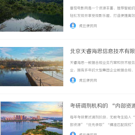
番茄电影网是一个资源丰富、推荐智能的
轻松发现并享受观影乐趣，打造便捷高效的
虎丘便民网
北京天睿海思信息技术有限
天睿海思—数据合规业务方案和技术服务
业，拥有多年的大型集团企业数据合规、
术能力，为您提供全业务解决方案——2
虎丘便民网
户打造融入业务过程、流程化运营的数据合规体
考研调剂机构的 “内部资
每年考研复试调剂阶段，无数考生陷入“
部资源”“优先录取”“精准匹配院校”
未知的调剂前景，不少考生在焦虑驱使下