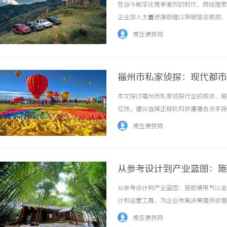
在当今数字化竞争激烈的时代，网站搜索
企业投入大量资源却难以突破排名瓶颈，
略、用户体验三个维度，系统拆解提升网
虎丘便民网
擎算法的核心逻辑与优化方向1、搜索引擎的底
福州市私家侦探：现代都市
本文探讨福州市私家侦探行业的现状、服
红线。建议选择正规机构并遵循合法手段，
虎丘便民网
从参考设计到产业蓝图：施
从参考设计到产业蓝图：施耐德电气以全
计和运营工具，为企业布局决策提供依据
中心全生命周期的安全与可靠运行。工业
虎丘便民网
向未来的智算中心建设，提供行稳致远的有力保