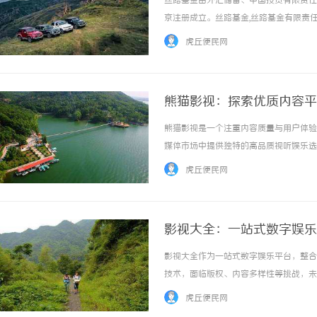
丝路基金由外汇储备、中国投资有限责任公
京注册成立。丝路基金,丝路基金有限责
为"一带一路"框架内的经贸合作和双边
虎丘便民网
带一路"沿线国家和地区实现共同发展、共同...
熊猫影视：探索优质内容平
熊猫影视是一个注重内容质量与用户体验
武汉配眼镜 上海配眼镜
揭秘东莞私家侦探服务的
媒体市场中提供独特的高品质视听娱乐选择。
解
虎丘便民网
影视大全：一站式数字娱乐
影视大全作为一站式数字娱乐平台，整合
技术，面临版权、内容多样性等挑战，未来
虎丘便民网