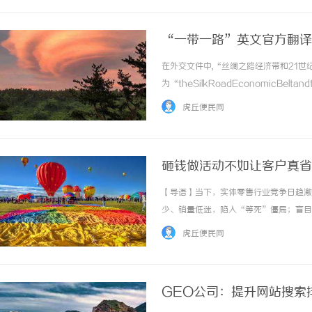
“一带一路”英文官方翻译
在外交文件中,“丝绸之路经济带和21
为“theSilkRoadEconomicBeltan
为“theBeltandRoad”，缩写
虎丘便民网
成“theSilkRoadEconomicBeltan... 
砸钱做活动不如让客户真省
局突围
【导语】当下，实体零售行业竞争日趋激
少、销量低迷，陷入“等死”僵局；盲目
被大幅压缩，活动效果却难以持续，沦为
虎丘便民网
与客户复购锁定，成为万千实体零售商家亟待破
GEO公司：提升网站搜索