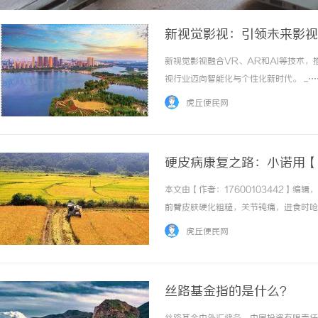
新视觉影视：引领未来影视
新视觉影视融合VR、AR和AI等技术
视行业迈向智能化与个性化新时代。 ...…
虎丘便民网
硬皮病康复之路：小诺用【
本文由【作者：17600103442】
前臂皮肤硬化粗糙，关节钝痛，进食时呛
业诊断，小诺被确诊为系统性硬皮病，雷
虎丘便民网
终未能满足她的期待。在一次偶然的机会，她在网
丝路基金指的是什么？