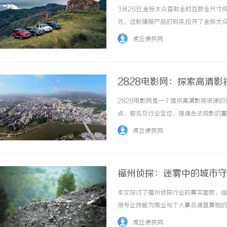
3月26日,金标大众首款全时互联全尺寸纯
元。这款旗舰产品的到来,拉开了金标大众
化销售服务有限公司COO刘展术透露了金
虎丘便民网
08,还有另一款轿车。它... ...……
2828电影网：探索高清
2828电影网是一个提供高清影视资源
点、服务及行业定位，强调合法观影的重要性
虎丘便民网
福州侦探：迷雾中的城市守
本文探讨了福州侦探行业的真实面貌，涵
用专业技能为商业与个人事务调查真相的实
虎丘便民网