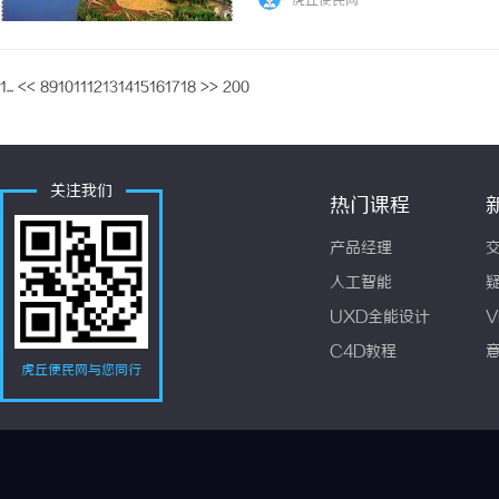
虎丘便民网
匙”，还是吸引付费的“烟雾弹”?考研复试调
1...
<<
8
9
10
11
12
13
14
15
16
17
18
>>
200
关注我们
热门课程
产品经理
人工智能
UXD全能设计
V
C4D教程
虎丘便民网与您同行